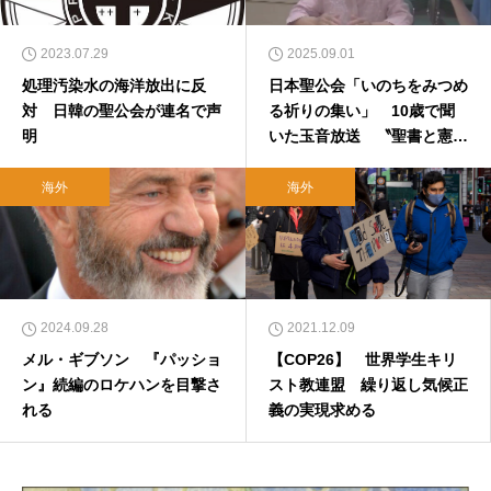
2023.07.29
2025.09.01
処理汚染水の海洋放出に反
日本聖公会「いのちをみつめ
対 日韓の聖公会が連名で声
る祈りの集い」 10歳で聞
明
いた玉音放送 〝聖書と憲法
に守られて〟
海外
海外
2024.09.28
2021.12.09
メル・ギブソン 『パッショ
【COP26】 世界学生キリ
ン』続編のロケハンを目撃さ
スト教連盟 繰り返し気候正
れる
義の実現求める