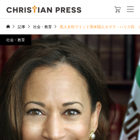

記事
社会・教育
黒人女性でインド系米国人カマラ・ハリス氏 
社会・教育