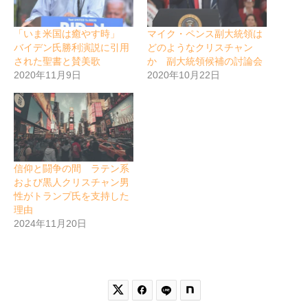
「いま米国は癒やす時」
マイク・ペンス副大統領は
バイデン氏勝利演説に引用
どのようなクリスチャン
された聖書と賛美歌
か 副大統領候補の討論会
2020年11月9日
2020年10月22日
信仰と闘争の間 ラテン系
および黒人クリスチャン男
性がトランプ氏を支持した
理由
2024年11月20日

