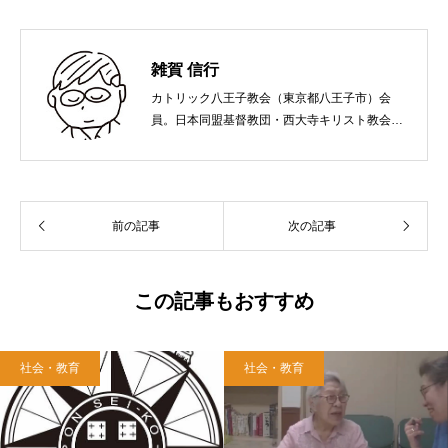
雑賀 信行
カトリック八王子教会（東京都八王子市）会
員。日本同盟基督教団・西大寺キリスト教会
（岡山市）で受洗。１９６５年、兵庫県生ま
れ。関西学院大学社会学部卒業。９０年代、い
のちのことば社で「いのちのことば」「百万人
の福音」の編集責任者を務め、新教出版社を経
前の記事
次の記事
て、雜賀編集工房として独立。
この記事もおすすめ
社会・教育
社会・教育