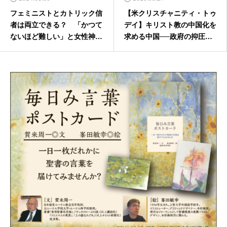
フェミニストとカトリック信
【米クリスチャニティ・トゥ
者は両立できる？ 「かつて
デイ】キリスト教の中国化を
ないほど難しい」と女性神学
求める中国──政府の抑圧
者
か、中国教会の主体的発展か
（後編）