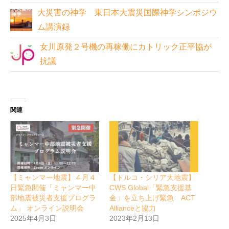
大災害の神学 東日本大震災国際神学シンポジウ
ム講演録
女川原発２号機の再稼働にカトリック正平協が
抗議
関連
【ミャンマー地震】４月４
【トルコ・シリア大地震】
日緊急開催「ミャンマー中
CWS Global「緊急支援基
部地震被災者支援プログラ
金」を立ち上げ緊急 ACT
ム」 オンライン説明会
Allianceと協力
2025年4月3日
2023年2月13日