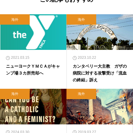
海外
海外
2021.03.15
2023.10.22
ニューヨークＹＭＣＡがキャ
カンタベリー大主教 ガザの
ンプ場３カ所売却へ
病院に対する攻撃受け「流血
の終結」訴え
海外
海外
2024.03.30
2019.03.27