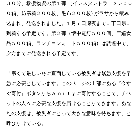
３０分、救援物資の第１弾 （インスタントラーメン５０
０箱、防寒着２００枚、毛布２００枚) がラサから積み
込まれ、発送されました。１月７日深夜までに丁日県に
到着する予定です。第２弾（懐中電灯５００個、圧縮食
品５００箱、ランチョンミート５００箱）は調達中で、
夕方までに発送される予定です」
「寒くて厳しい冬に直面している被災者は緊急支援を早
急に必要としています。このページの上部にある『今す
ぐ寄付』ボタンからＡｍｉｔｙに寄付することで、チベ
ットの人々に必要な支援を届けることができます。あな
たの支援は、被災者にとって大きな意味を持ちます」と
呼びかけている。