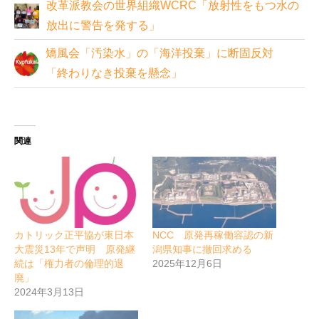
改革派教会の世界組織WCRC「放射性をもつ水の
放出に警告を発する」
矯風会「汚染水」の「海洋投棄」に断固反対
「終わりなき投棄を懸念」
関連
カトリック正平協が東日本
NCC 原発再稼働容認の新
大震災13年で声明 原発継
潟県知事に撤回求める
続は「権力者の倫理的退
2025年12月6日
廃」
2024年3月13日