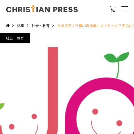

記事
社会・教育
女川原発２号機の再稼働にカトリック正平協が
社会・教育