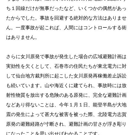
ち１回線だけが無事だったなど、いくつかの偶然があっ
たからでした。事故を回避する絶対的な方法はありませ
ん。一度事故が起これば、人間にはコントロールする術
はありません。
さらに女川原発で事故が発生した場合の広域避難計画は
実効性を欠くとして、石巻市の住民たちが東北電力に対
して仙台地方裁判所に起こした女川原発再稼働差止訴訟
も続いています。山や海近くに建てられ、事故時には放
射性物質を放出する危険のある原発に、完全な避難計画
などあり得ないことは、今年１月１日、能登半島が大地
震の発生によって甚大な被害を被った際、北陸電力志賀
原発の避難経路が寸断され、避難計画の甘さが浮き彫り
になったことを思い出せばわかることです。