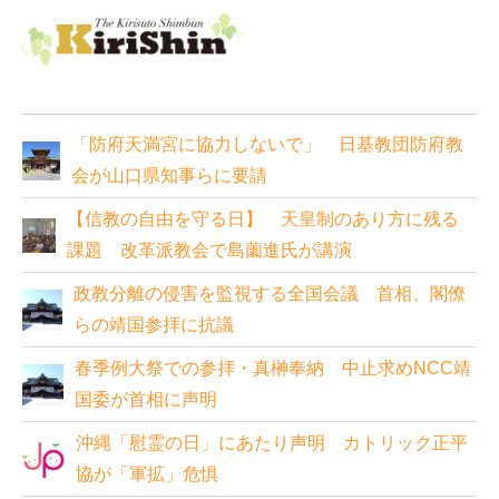
「防府天満宮に協力しないで」 日基教団防府教
会が山口県知事らに要請
【信教の自由を守る日】 天皇制のあり方に残る
課題 改革派教会で島薗進氏が講演
政教分離の侵害を監視する全国会議 首相、閣僚
らの靖国参拝に抗議
春季例大祭での参拝・真榊奉納 中止求めNCC靖
国委が首相に声明
沖縄「慰霊の日」にあたり声明 カトリック正平
協が「軍拡」危惧