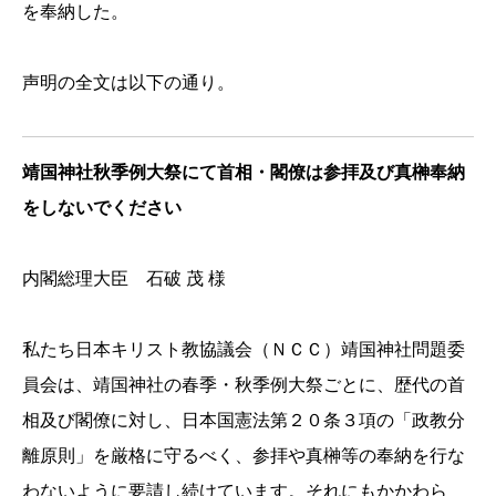
を奉納した。
声明の全文は以下の通り。
靖国神社秋季例大祭にて首相・閣僚は参拝及び真榊奉納
をしないでください
内閣総理大臣 石破 茂 様
私たち日本キリスト教協議会（ＮＣＣ）靖国神社問題委
員会は、靖国神社の春季・秋季例大祭ごとに、歴代の首
相及び閣僚に対し、日本国憲法第２０条３項の「政教分
離原則」を厳格に守るべく、参拝や真榊等の奉納を行な
わないように要請し続けています。それにもかかわら