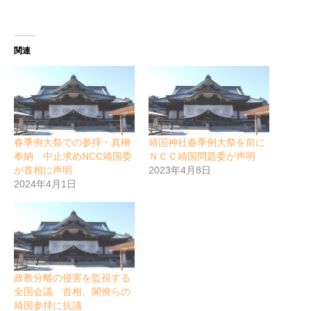
関連
春季例大祭での参拝・真榊
靖国神社春季例大祭を前に
奉納 中止求めNCC靖国委
ＮＣＣ靖国問題委が声明
が首相に声明
2023年4月8日
2024年4月1日
政教分離の侵害を監視する
全国会議 首相、閣僚らの
靖国参拝に抗議