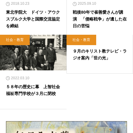
2018.10.23
2025.09.10
東北学院大 ドイツ・アウク
戦後80年で崔善愛さんが講
スブルク大学と国際交流協定
演 「侵略戦争」が遺した在
を締結
日の苦悩
社会・教育
社会・教育
2018.08.31
９月のキリスト教テレビ・ラ
ジオ案内「世の光」
2022.03.10
５８年の歴史に幕 上智社会
福祉専門学校が３月に閉校