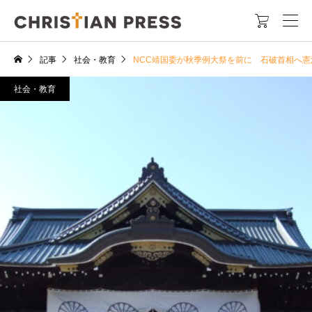

記事
社会・教育
NCC靖国委が秋季例大祭を前に 石破首相へ憲
社会・教育