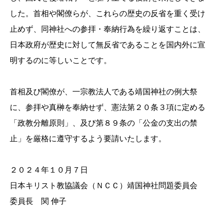
した。首相や閣僚らが、これらの歴史の反省を重く受け
止めず、同神社への参拝・奉納行為を繰り返すことは、
日本政府が歴史に対して無反省であることを国内外に宣
明するのに等しいことです。
首相及び閣僚が、一宗教法人である靖国神社の例大祭
に、参拝や真榊を奉納せず、憲法第２０条３項に定める
「政教分離原則」、及び第８９条の「公金の支出の禁
止」を厳格に遵守するよう要請いたします。
２０２４年１０月７日
日本キリスト教協議会（ＮＣＣ）靖国神社問題委員会
委員長 関 伸子