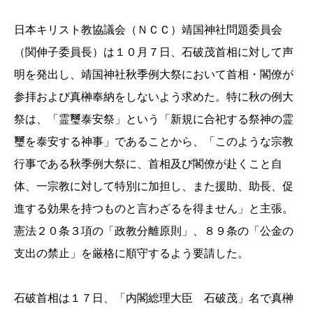
日本キリスト教協議会（ＮＣＣ）靖国神社問題委員会
（関伸子委員長）は１０月７日、石破茂首相に対して声
明を発出し、靖国神社秋季例大祭において首相・閣僚が
参拝および真榊奉納をしないよう求めた。特に秋の例大
祭は、「霊璽泰安祭」という「新規に合祀する祭神の霊
璽を泰安する神事」であることから、「このような宗教
行事である秋季例大祭に、首相及び閣僚が赴くこと自
体、一宗教に対して特別に加担し、また援助、助長、促
進する効果を持つものと言わざるを得ません」と主張。
憲法２０条３項の「政教分離原則」、８９条の「公金の
支出の禁止」を厳格に順守するよう要請した。
石破首相は１７日、「内閣総理大臣 石破茂」名で真榊