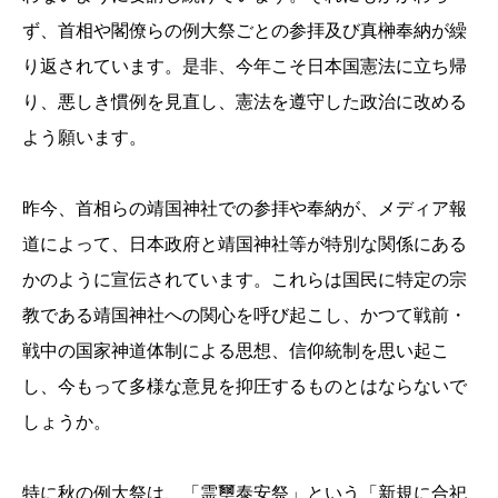
ず、首相や閣僚らの例大祭ごとの参拝及び真榊奉納が繰
り返されています。是非、今年こそ日本国憲法に立ち帰
り、悪しき慣例を見直し、憲法を遵守した政治に改める
よう願います。
昨今、首相らの靖国神社での参拝や奉納が、メディア報
道によって、日本政府と靖国神社等が特別な関係にある
かのように宣伝されています。これらは国民に特定の宗
教である靖国神社への関心を呼び起こし、かつて戦前・
戦中の国家神道体制による思想、信仰統制を思い起こ
し、今もって多様な意見を抑圧するものとはならないで
しょうか。
特に秋の例大祭は、「霊璽泰安祭」という「新規に合祀