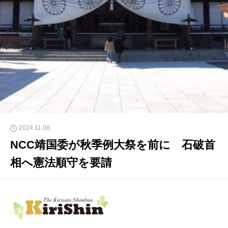
2024.11.08
NCC靖国委が秋季例大祭を前に 石破首
相へ憲法順守を要請