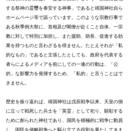
する祭神の霊璽を泰安する神事」であると靖国神社自ら
ホームページ等で謳っています。このような宗教行事で
ある秋季例大祭に、首相及び閣僚が赴くこと自体、一宗
教に対して特別に加担し、また援助、助長、促進する効
果を持つものと言わざるを得ません。たとえそれが「私
的なもの」であると主張したとしても、政府を代表する
者らによるメディアを前にしての一連の行動は、「公
的」な影響力を発揮するため、「私的」と言うことはで
きません。
歴史を振り返れば、靖国神社は戊辰戦争以来、天皇の側
に立って戦死した兵士を「英霊」として祀り、顕彰する
ために創られた神社であり、国民を積極的に戦争に動員
し、国民を侵略戦争へと駆り立てる役割を果たしてきま