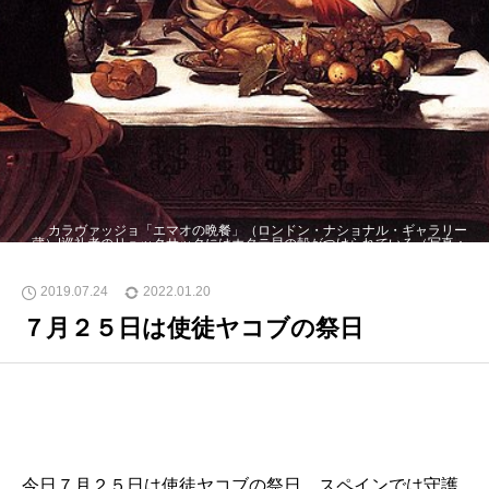
カラヴァッジョ「エマオの晩餐」（ロンドン・ナショナル・ギャラリー
蔵）|巡礼者のリュックサックにはホタテ貝の殻がつけられている（写真：
JoséAntonio GilMartínez）
2019.07.24
2022.01.20
７月２５日は使徒ヤコブの祭日
今日７月２５日は使徒ヤコブの祭日。スペインでは守護