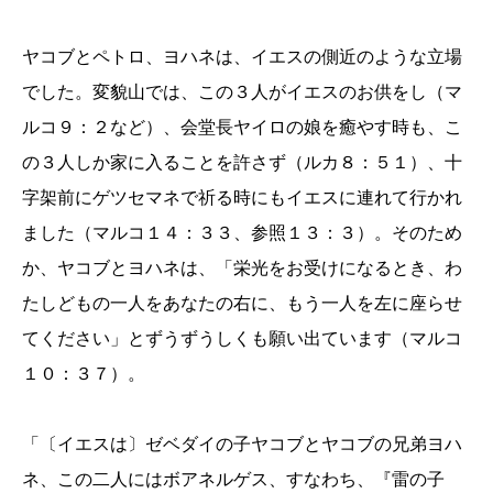
ヤコブとペトロ、ヨハネは、イエスの側近のような立場
でした。変貌山では、この３人がイエスのお供をし（マ
ルコ９：２など）、会堂長ヤイロの娘を癒やす時も、こ
の３人しか家に入ることを許さず（ルカ８：５１）、十
字架前にゲツセマネで祈る時にもイエスに連れて行かれ
ました（マルコ１４：３３、参照１３：３）。そのため
か、ヤコブとヨハネは、「栄光をお受けになるとき、わ
たしどもの一人をあなたの右に、もう一人を左に座らせ
てください」とずうずうしくも願い出ています（マルコ
１０：３７）。
「〔イエスは〕ゼベダイの子ヤコブとヤコブの兄弟ヨハ
ネ、この二人にはボアネルゲス、すなわち、『雷の子