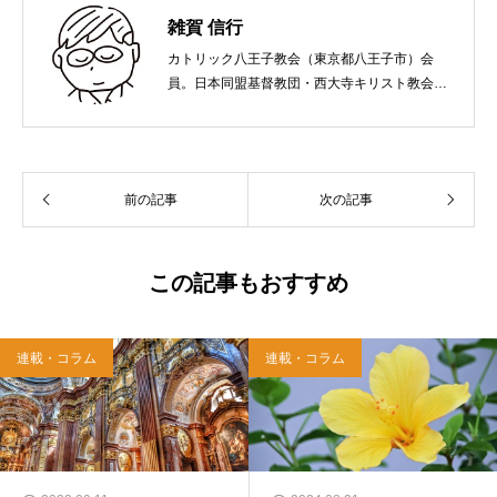
雑賀 信行
カトリック八王子教会（東京都八王子市）会
員。日本同盟基督教団・西大寺キリスト教会
（岡山市）で受洗。１９６５年、兵庫県生ま
れ。関西学院大学社会学部卒業。９０年代、い
のちのことば社で「いのちのことば」「百万人
の福音」の編集責任者を務め、新教出版社を経
前の記事
次の記事
て、雜賀編集工房として独立。
この記事もおすすめ
連載・コラム
連載・コラム