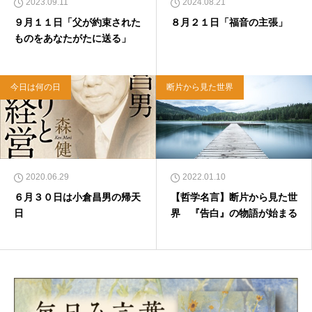
2023.09.11
2024.08.21
９月１１日「父が約束された
８月２１日「福音の主張」
ものをあなたがたに送る」
今日は何の日
断片から見た世界
2020.06.29
2022.01.10
６月３０日は小倉昌男の帰天
【哲学名言】断片から見た世
日
界 『告白』の物語が始まる