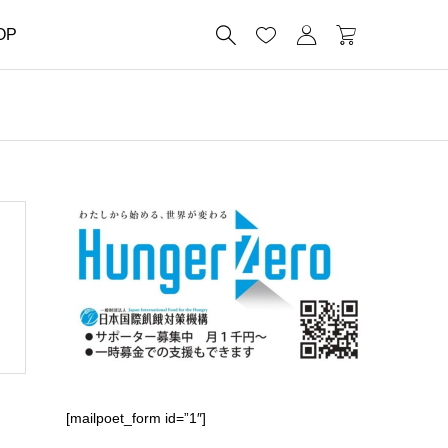




OP
[mailpoet_form id=”1″]