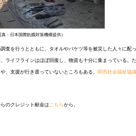
写真：日本国際飢餓対策機構提供）
の調査を行うとともに、タオルやバケツ等を被災した人々に配
在、ライフラインはほぼ回復し、物資も十分に集まっている。
ろや、支援が行き渡っていないところもある。
関市社会福祉協
からのクレジット献金は
こちら
から。