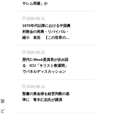
サレム再建」か
2026.06.11
1970年代以降における中国農
村教会の再興・リバイバル・
縮小 袁浩 【この世界の片
隅から】
2026.06.11
歴代C-Week委員長が歩み語
る ICU「キリスト教週間」
でパネルディスカッション
2026.06.11
聖書の黄金律を経営判断の基
準に 青木仁志氏が講演
を迎
ひど