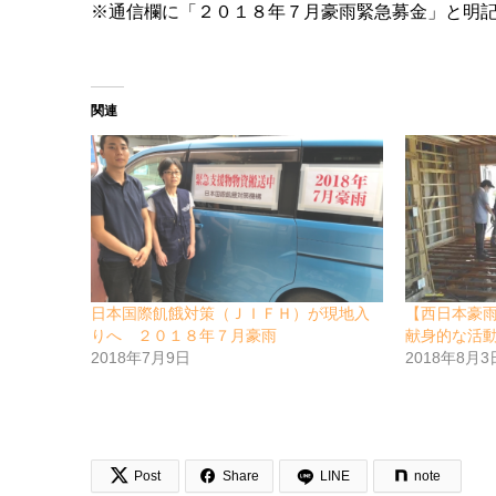
※通信欄に「２０１８年７月豪雨緊急募金」と明
関連
日本国際飢餓対策（ＪＩＦＨ）が現地入
【西日本豪
りへ ２０１８年７月豪雨
献身的な活
2018年7月9日
2018年8月3


Post
Share
LINE
note