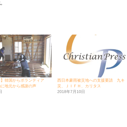
記。
雨】韓国からボランティア
西日本豪雨被災地への支援要請 九キ
動に地元から感謝の声
災、ＪＩＦＨ、カリタス
日
2018年7月10日