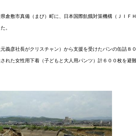
山県倉敷市真備（まび）町に、日本国際飢餓対策機構（ＪＩＦ
した。
秋元義彦社長がクリスチャン）から支援を受けたパンの缶詰８
供された女性用下着（子どもと大人用パンツ）計６００枚を避