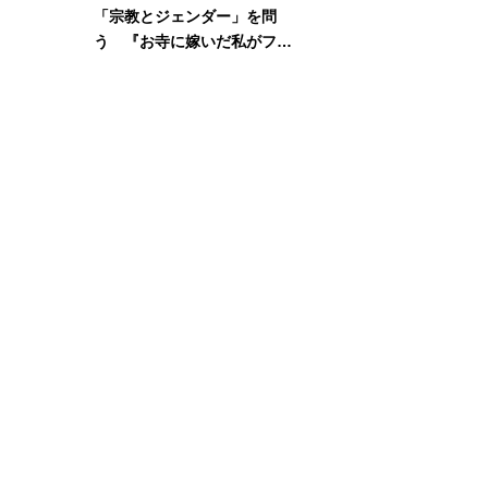
ま
「宗教とジェンダー」を問
う 『お寺に嫁いだ私がフェ
ミニズムに出会って考えたこ
と』刊行記念イベント