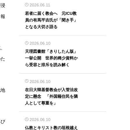
2026.06.11
が浸
若者に届く教会へ 元ICU教
と報
員の有馬平吉氏が「聞き手」
となる大切さ語る
2026.06.10
域、
天理図書館「きりしたん版」
一挙公開 世界的稀少資料か
のた
ら受容と排斥を読み解く
2026.06.10
在日大韓基督教会が入管法改
他地
定に懸念 「外国籍住民を隣
人として尊重を」
2026.06.10
再び
仏教とキリスト教の垣根越え