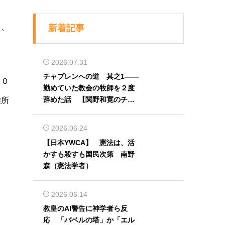
Ｈ、
新着記事
2026.07.31
チャプレンへの道 其之1――
００
勤めていた教会の牧師を２度
辞めた話 【関野和寛のチャ
難所
プレン奮闘記】第32回
2026.06.24
【日本YWCA】 憲法は、活
かすも殺すも国民次第 南野
森（憲法学者）
2026.06.14
教皇のAI警告に神学者ら反
応 「バベルの塔」か「エル