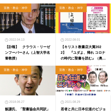
宣教・教会・神学
宣教・教会・神学
2022.04.13
2022.08.01
【訃報】 クラウス・リーゼ
【キリスト教書店大賞202
ンフーバーさん（上智大学名
2】 『ユダよ、帰れ コロナ
誉教授）
の時代に聖書を読む』（奥田
知志）に決定！ 全国のキリ
スト教書店員が選んだ一番読
宣教・教会・神学
宣教・教会・神学
んでほしい本
2018.06.27
2021.08.29
飯謙氏、「聖書協会共同訳」
若者と共に日本伝道のビジョ