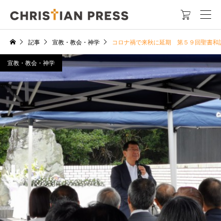

記事
宣教・教会・神学
コロナ禍で来秋に延期 第５９回聖書和
宣教・教会・神学