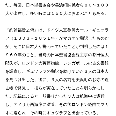
た。毎回、日本聖書協会や美浜町関係者ら８０〜１００
人が出席し、多い時には１５０人におよぶこともある。
『約翰福音之傳』は、ドイツ人宣教師カール・ギュツラ
フ
（１８０３～１８５１年）
がマカオで翻訳したものだ
が、そこに日本人が携わっていたことが判明したのは１
９６０年のこと。当時の日本聖書協会総主事の都田恒太
郎氏が、ロンドン大英博物館、シンガポールの古文書館
を調査し、ギュツラフの翻訳を助けていた３人の日本人
を見つけ出した。後に、３人の名前を美浜町のお寺の過
去帳で発見し、彼らが実在していたことを明らかにし
た。記録によると、船乗りだった３人は航海中に遭難
し、アメリカ西海岸に漂着、その後ロンドン経由でマカ
オに送られ、その時にギュツラフと出会っている。