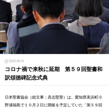
2020.09.15
コロナ禍で来秋に延期 第５９回聖書和
訳頌徳碑記念式典
日本聖書協会（総主事：具志堅聖）は、愛知県美浜町小
野浦福島で１０月２日に開催を予定していた「第５９回