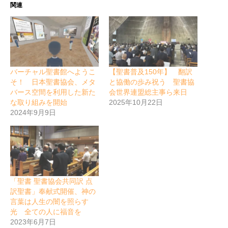
関連
バーチャル聖書館へようこ
【聖書普及150年】 翻訳
そ！ 日本聖書協会、メタ
と協働の歩み祝う 聖書協
バース空間を利用した新た
会世界連盟総主事ら来日
な取り組みを開始
2025年10月22日
2024年9月9日
「聖書 聖書協会共同訳 点
訳聖書」奉献式開催、神の
言葉は人生の闇を照らす
光 全ての人に福音を
2023年6月7日