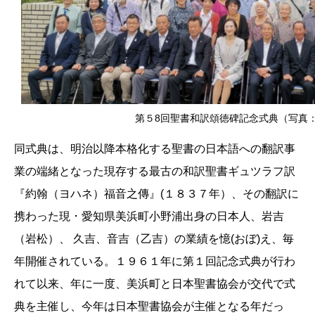
第５8回聖書和訳頌徳碑記念式典（写真
同式典は、明治以降本格化する聖書の日本語への翻訳事
業の端緒となった現存する最古の和訳聖書ギュツラフ訳
『約翰（ヨハネ）福音之傳』(１８３７年）、その翻訳に
携わった現 ･ 愛知県美浜町小野浦出身の日本人、岩吉
（岩松）、 久吉、音吉（乙吉）の業績を憶(おぼ)え、毎
年開催されている。１９６１年に第１回記念式典が行わ
れて以来、年に一度、美浜町と日本聖書協会が交代で式
典を主催し、今年は日本聖書協会が主催となる年だっ