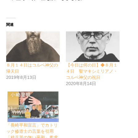
関連
８月１４日はコルベ神父の
【今日は何の日】◆８月１
帰天日
４日 聖マキシミリアノ・
2019年8月13日
コルベ神父の祝日
2020年8月14日
「長崎平和宣言」でカトリ
ック修道士の言葉を引用
「核兵器の無い平和」希求