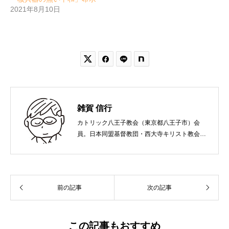
2021年8月10日


雑賀 信行
カトリック八王子教会（東京都八王子市）会
員。日本同盟基督教団・西大寺キリスト教会
（岡山市）で受洗。１９６５年、兵庫県生ま
れ。関西学院大学社会学部卒業。９０年代、い
のちのことば社で「いのちのことば」「百万人
の福音」の編集責任者を務め、新教出版社を経
前の記事
次の記事
て、雜賀編集工房として独立。
この記事もおすすめ