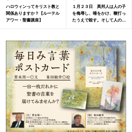
ハロウィンってキリスト教と
１月２３日 異邦人は人の子
関係ありますか？【ルーテル
を侮辱し、唾をかけ、鞭打っ
アワー・聖書講座】
たうえで殺す。そして人の子
は三日の後に復活する。 マ
ルコ10章34節