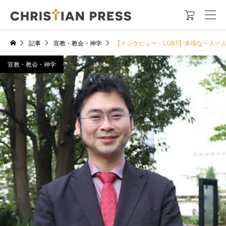

記事
宣教・教会・神学
【インタビュー・LGBT】多様な一人一
宣教・教会・神学