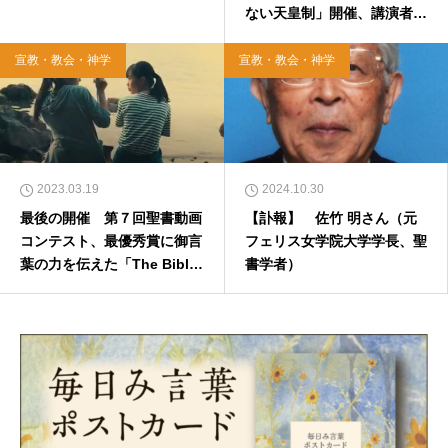
ない天皇制」開催、講演者は
平良愛香氏
宣教・教会・神学
宣教・教会・神学
2023.03.19
2024.10.30
最後の開催 第７回聖書動画
【訃報】 佐竹 明さん（元
コンテスト、最優秀賞に御言
フェリス女学院大学学長、聖
葉の力を伝えた「The Bible
書学者）
is Road」