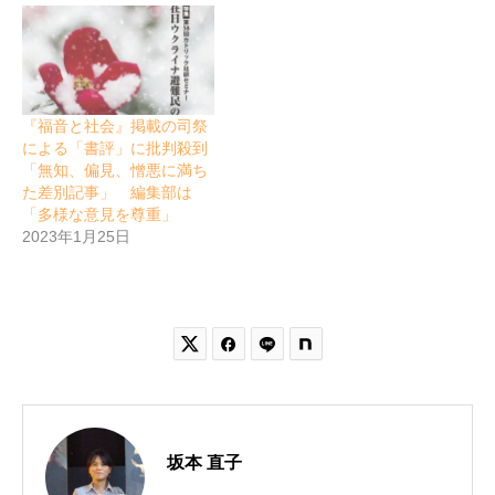
『福音と社会』掲載の司祭
による「書評」に批判殺到
「無知、偏見、憎悪に満ち
た差別記事」 編集部は
「多様な意見を尊重」
2023年1月25日


坂本 直子