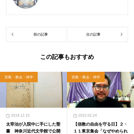
前の記事
次の記事
この記事もおすすめ
宣教・教会・神学
宣教・教会・神学
2018.12.15
2022.02.24
太宰治が入院中に手にした聖
【信教の自由を守る日】２・
書 神奈川近代文学館で公開
１１東京集会「なぜやめられ