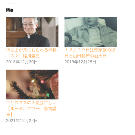
関連
神さまが共におられる神秘
１２月２９日は聖家族の祝
（３２）稲川圭三
日と山田耕筰の召天日
2018年12月30日
2019年12月28日
クリスマスの天使は忙しい
【ルーテルアワー・聖書講
座】
2021年12月22日