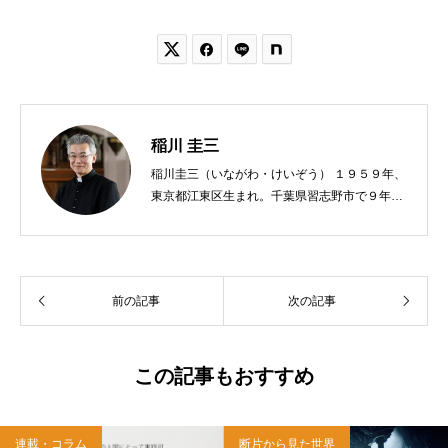


稲川 圭三
稲川圭三（いながわ・けいぞう） １９５９年、
東京都江東区生まれ。千葉県習志野市で９年
間、公立小学校の教員をする。９７年、カトリ
ック司祭に叙階。西千葉教会助任、青梅・あき
る野教会主任兼任、八王子教会主任を経て、現
在、麻布教会主任司祭。著書に『神さまからの
前の記事
次の記事
贈りもの』『神様のみこころ』『３６５日全部
が神さまの日』『イエスさまといつもいっし
ょ』『神父さまおしえて』（サンパウロ）『神
さまが共にいてくださる神秘』『神さまのまな
この記事もおすすめ
ざしを生きる』『ただひとつの中心は神さま』
（雑賀編集工房）。
連載・コラム
断片から見た世界