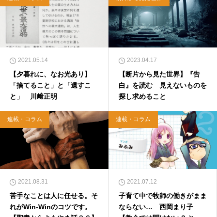
2021.05.14
2023.04.17
【夕暮れに、なお光あり】
【断片から見た世界】『告
「捨てること」と「遺すこ
白』を読む 見えないものを
と」 川﨑正明
探し求めること
連載・コラム
連載・コラム
2021.08.31
2021.07.12
苦手なことは人に任せる。そ
子育て中で牧師の働きがまま
れがWin-Winのコツです。
ならない… 西岡まり子