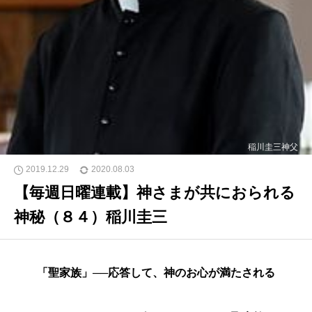
稲川圭三神父
2019.12.29
2020.08.03
【毎週日曜連載】神さまが共におられる
神秘（８４）稲川圭三
「聖家族」──応答して、神のお心が満たされる