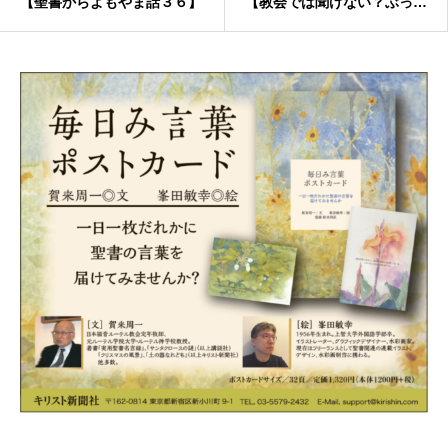
【聖書からよもやま話３６】
【教会では聞けない？ぶっち
ゃけQ&A】