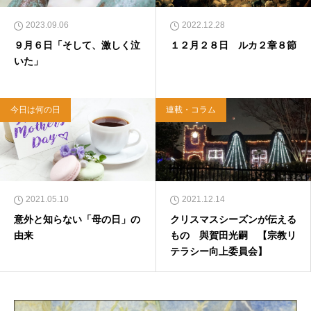
2023.09.06
2022.12.28
９月６日「そして、激しく泣
１２月２８日 ルカ２章８節
いた」
今日は何の日
連載・コラム
2021.05.10
2021.12.14
意外と知らない「母の日」の
クリスマスシーズンが伝える
由来
もの 與賀田光嗣 【宗教リ
テラシー向上委員会】