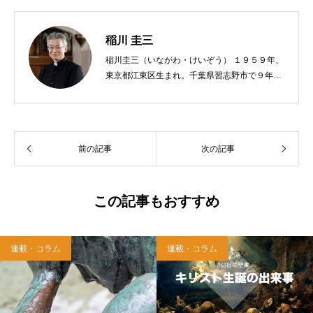
稲川 圭三
稲川圭三（いながわ・けいぞう） １９５９年、
東京都江東区生まれ。千葉県習志野市で９年
間、公立小学校の教員をする。９７年、カトリ
ック司祭に叙階。西千葉教会助任、青梅・あき
る野教会主任兼任、八王子教会主任を経て、現
在、麻布教会主任司祭。著書に『神さまからの
前の記事
次の記事
贈りもの』『神様のみこころ』『３６５日全部
が神さまの日』『イエスさまといつもいっし
ょ』『神父さまおしえて』（サンパウロ）『神
さまが共にいてくださる神秘』『神さまのまな
この記事もおすすめ
ざしを生きる』『ただひとつの中心は神さま』
（雑賀編集工房）。
連載・コラム
連載・コラム