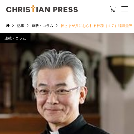

記事
連載・コラム
神さまが共におられる神秘（１７）稲川圭三
連載・コラム