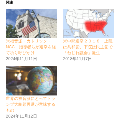
関連
米福音派・カトリック・
米中間選挙２０１８ 上院
NCC 指導者らが選挙を経
は共和党、下院は民主党で
て祈り呼びかけ
「ねじれ議会」誕生
2024年11月11日
2018年11月7日
世界の福音派にとってトラ
ンプ大統領再選が意味する
もの
2024年11月12日