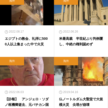
海外
海外
2022.08.17
2022.06.26
エジプトの教会、礼拝に500
米最高裁 半世紀ぶり判例覆
0人以上集まった中で火災
し、中絶の権利認めず
海外
海外
2022.06.03
2019.04.16
【訃報】 アンジェロ・ソダ
仏ノートルダム大聖堂で大規
ノ枢機卿逝去、元バチカン国
模火災 尖塔が崩壊