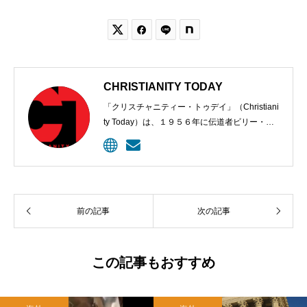


CHRISTIANITY TODAY
「クリスチャニティー・トゥデイ」（Christiani
ty Today）は、１９５６年に伝道者ビリー・グ
ラハムと編集長カール・ヘンリーにより創刊さ
れた、クリスチャンのための定期刊行物。９６
年、ウェブサイトが開設されて記事掲載が始め
られた。雑誌は今、５００万以上のクリスチャ
ン指導者に毎月届けられ、オンラインの購読者
前の記事
次の記事
は１０００万に上る。
この記事もおすすめ