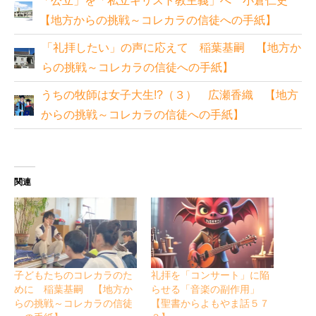
「公立」を「私立キリスト教主義」へ 小倉仁史
【地方からの挑戦～コレカラの信徒への手紙】
「礼拝したい」の声に応えて 稲葉基嗣 【地方か
らの挑戦～コレカラの信徒への手紙】
うちの牧師は女子大生!?（３） 広瀬香織 【地方
からの挑戦～コレカラの信徒への手紙】
関連
子どもたちのコレカラのた
礼拝を「コンサート」に陥
めに 稲葉基嗣 【地方か
らせる「音楽の副作用」
らの挑戦～コレカラの信徒
【聖書からよもやま話５７