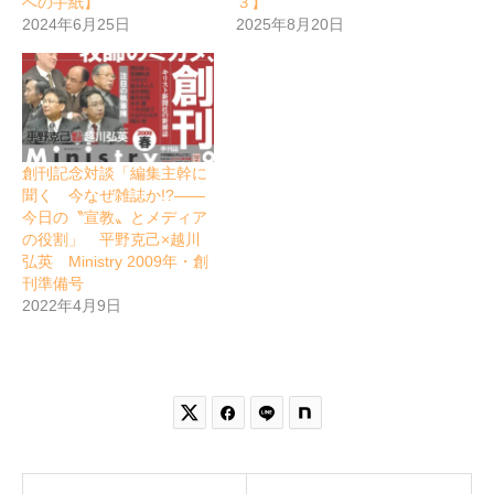
への手紙】
３】
2024年6月25日
2025年8月20日
創刊記念対談「編集主幹に
聞く 今なぜ雑誌か!?――
今日の〝宣教〟とメディア
の役割」 平野克己×越川
弘英 Ministry 2009年・創
刊準備号
2022年4月9日

