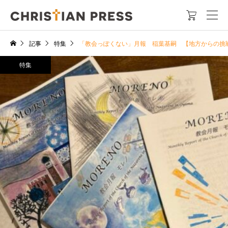

記事
特集
「教会っぽくない」月報 稲葉基嗣 【地方からの挑
特集