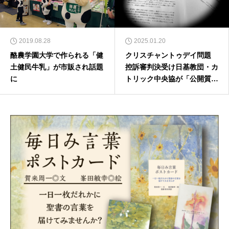
2019.08.28
2025.01.20
酪農学園大学で作られる「健
クリスチャントゥデイ問題
土健民牛乳」が市販され話題
控訴審判決受け日基教団・カ
に
トリック中央協が「公開質問
状」 「判決の恣意的解釈」
と反発