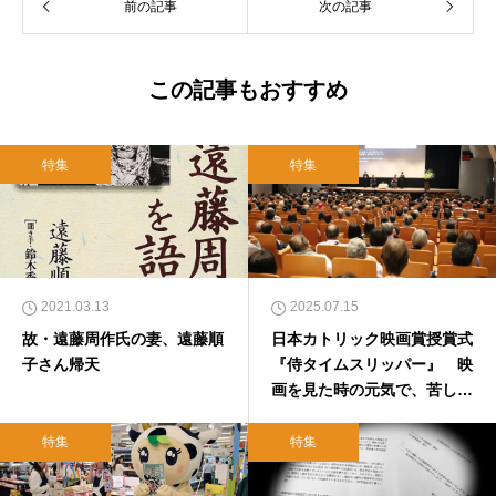
前の記事
次の記事
この記事もおすすめ
特集
特集
2021.03.13
2025.07.15
故・遠藤周作氏の妻、遠藤順
日本カトリック映画賞授賞式
子さん帰天
『侍タイムスリッパー』 映
画を見た時の元気で、苦しい
現実と闘ってほしい
特集
特集