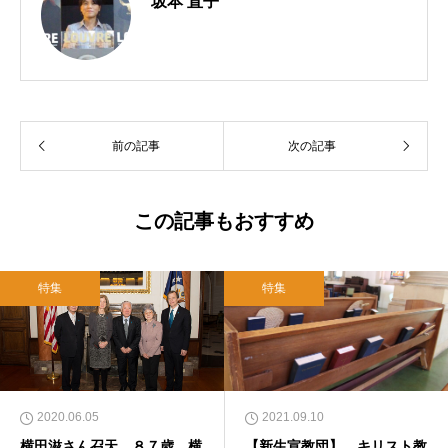
坂本 直子
前の記事
次の記事
この記事もおすすめ
特集
特集
2020.06.05
2021.09.10
横田滋さん召天、８７歳 横
【新生宣教団】 キリスト教