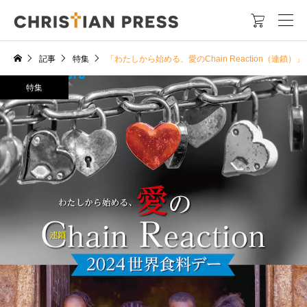

記事
特集
「わたしから始める、愛のChain Reaction（連
特集