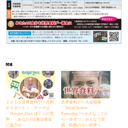
関連
２０２３世界食料デー月間
世界食料デー大会開幕
がスタート！ テーマは
「Small Action
「Hunger Zero ぼくらの世
Everyday !〜小さなことか
界」 あなたの1食分募金
ら一歩ずつ」みんなで貧
に協力を
困・飢餓のない世界へ