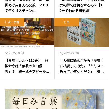
田めぐみさんの父親 ２０１
の礼拝では何をするの？【1
７年クリスチャンに
0分でわかる概要編】
社会・教育
特集
2025.09.04
2020.09.28
【異端・カルト110番】 解
『人生に悩んだから「聖書」
散命令は「信教の自由侵
に相談してみた』『キリスト
害」？ 統一協会アピールに
教って、何なんだ？』 聖書
日本基督教団カルト問題連絡
を「知ってもらう」「使って
会が注意喚起
もらう」ための試行錯誤 上
馬キリスト教会 MAROさん
インタビュー 2020年10月1
日