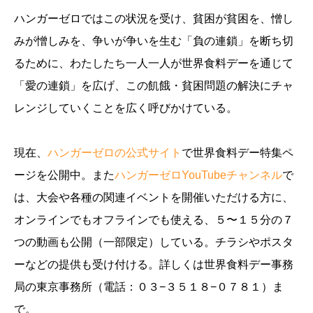
ハンガーゼロではこの状況を受け、貧困が貧困を、憎し
みが憎しみを、争いが争いを生む「負の連鎖」を断ち切
るために、わたしたち一人一人が世界食料デーを通じて
「愛の連鎖」を広げ、この飢餓・貧困問題の解決にチャ
レンジしていくことを広く呼びかけている。
現在、
ハンガーゼロの公式サイト
で世界食料デー特集ペ
ージを公開中。また
ハンガーゼロYouTubeチャンネル
で
は、大会や各種の関連イベントを開催いただける方に、
オンラインでもオフラインでも使える、５〜１５分の７
つの動画も公開（一部限定）している。チラシやポスタ
ーなどの提供も受け付ける。詳しくは世界食料デー事務
局の東京事務所（電話：０３−３５１８−０７８１）ま
で。