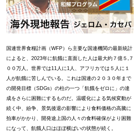
国連世界食糧計画（WFP）ら主要な国連機関の最新統計
によると、2023年に飢餓に直面した人は最大約７億５,７
００万人。世界では11人に1人、アフリカでは５人に１
人が飢餓に苦しんでいる。これは国連の２０３０年まで
の開発目標（SDGs）の柱の一つ「飢餓をゼロに」の達
成をさらに困難にするものだ。温暖化による気候変動が
続く中、紛争、景気後退の影響により食料価格の高騰に
拍車がかかり、開発途上国の人々の食料確保がより困難
になって、飢餓人口はほぼ横ばいの状態が続く。