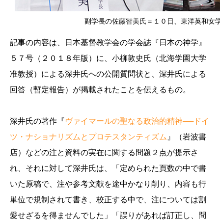
副学長の佐藤智美氏＝１０日、東洋英和女
記事の内容は、日本基督教学会の学会誌『日本の神学』
５７号（２０１８年版）に、小柳敦史氏（北海学園大学
准教授）による深井氏への公開質問状と、深井氏による
回答（暫定報告）が掲載されたことを伝えるもの。
深井氏の著作『
ヴァイマールの聖なる政治的精神──ドイ
ツ・ナショナリズムとプロテスタンティズム
』（岩波書
店）などの注と資料の実在に関する問題２点が提示さ
れ、それに対して深井氏は、「定められた頁数の中で書
いた原稿で、注や参考文献を途中かなり削り、内容も行
単位で規制されて書き、校正する中で、注については割
愛せざるを得ませんでした」「誤りがあれば訂正し、問