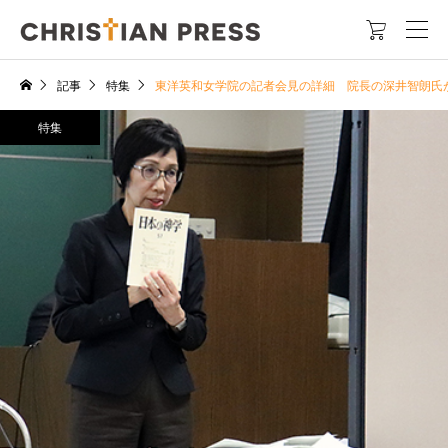

記事
特集
東洋英和女学院の記者会見の詳細 院長の深井智朗氏
特集