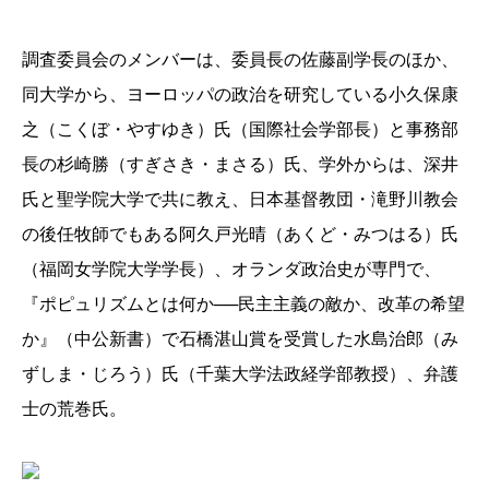
調査委員会のメンバーは、委員長の佐藤副学長のほか、
同大学から、ヨーロッパの政治を研究している小久保康
之（こくぼ・やすゆき）氏（国際社会学部長）と事務部
長の杉崎勝（すぎさき・まさる）氏、学外からは、深井
氏と聖学院大学で共に教え、日本基督教団・滝野川教会
の後任牧師でもある阿久戸光晴（あくど・みつはる）氏
（福岡女学院大学学長）、オランダ政治史が専門で、
『ポピュリズムとは何か──民主主義の敵か、改革の希望
か』（中公新書）で石橋湛山賞を受賞した水島治郎（み
ずしま・じろう）氏（千葉大学法政経学部教授）、弁護
士の荒巻氏。