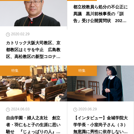
都立校教員ら処分の不公正に
異議 黒川前検事長の「訓
告」受け公開質問状 2020
年7月7日
2020.02.29
カトリック大阪大司教区、京
都教区はミサを中止 広島教
区、高松教区の新型コロナ・
ウイルスへの対応
特集
特集
2024.06.03
2020.06.29
自由学園・婦人之友社 創立
【インタビュー】金城学院大
者・羽仁もと子の生涯に思い
学学長・小室尚子さん（３）
馳せ 『じょっぱりの人』出
無意識に男性に依存しない意