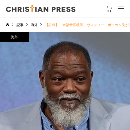

記事
海外
【訃報】 米福音派牧師 ヴォディー・ボーカム氏が
海外