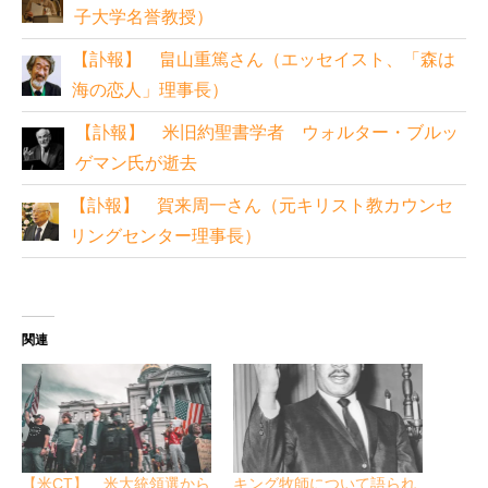
子大学名誉教授）
【訃報】 畠山重篤さん（エッセイスト、「森は
海の恋人」理事長）
【訃報】 米旧約聖書学者 ウォルター・ブルッ
ゲマン氏が逝去
【訃報】 賀来周一さん（元キリスト教カウンセ
リングセンター理事長）
関連
【米CT】 米大統領選から
キング牧師について語られ