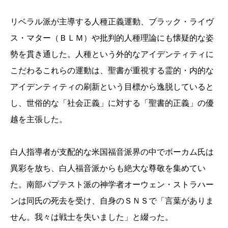
リベラル派が主導する人種正義運動、ブラック・ライヴ
ス・マター（ＢＬＭ）や批判的人種理論にも懐疑的な姿
勢を貫き通した。人種という外的なアイデンティティに
こだわるこれらの運動は、聖書が重視する霊的・内的な
アイデンティティの刷新という目標から逸脱していると
し、世俗的な「社会正義」に対する「聖書的正義」の優
越を主張した。
白人指導者が支配的な米国福音派界の中でボーカム氏は
異彩を放ち、白人福音派からも絶大な尊敬を集めてい
た。南部バプテスト派の神学者オーウェン・ストラハー
ンは同氏の死去を受け、自身のＳＮＳで「言葉がありま
せん。我々は戦士を失いました」と綴った。