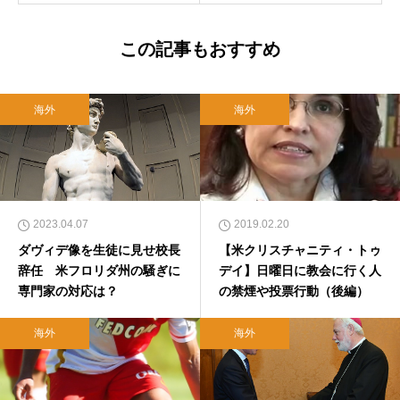
この記事もおすすめ
海外
海外
2023.04.07
2019.02.20
ダヴィデ像を生徒に見せ校長
【米クリスチャニティ・トゥ
辞任 米フロリダ州の騒ぎに
デイ】日曜日に教会に行く人
専門家の対応は？
の禁煙や投票行動（後編）
海外
海外