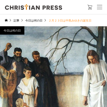

記事
今日は何の日
２月２３日は中島みゆきの誕生日
今日は何の日