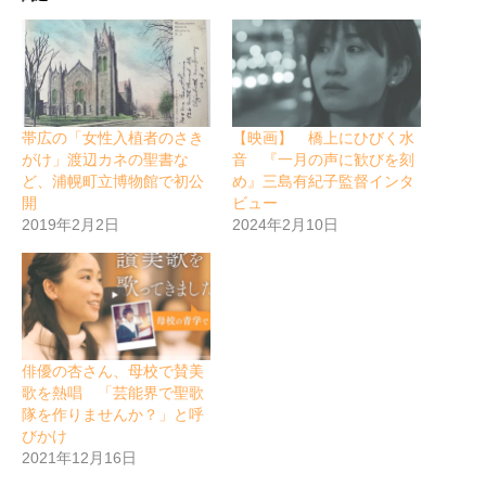
帯広の「女性入植者のさき
【映画】 橋上にひびく水
がけ」渡辺カネの聖書な
音 『一月の声に歓びを刻
ど、浦幌町立博物館で初公
め』三島有紀子監督インタ
開
ビュー
2019年2月2日
2024年2月10日
俳優の杏さん、母校で賛美
歌を熱唱 「芸能界で聖歌
隊を作りませんか？」と呼
びかけ
2021年12月16日