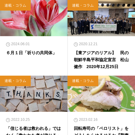
連載・コラム
連載・コラム
2024.06.01
2020.12.21
６月１日「祈りの共同体」
【東アジアのリアル】 民の
朝鮮半島平和協定宣言 松山
健作 2020年12月25日
連載・コラム
連載・コラム
2022.10.25
2023.02.16
「信じる者は救われる」では
回転寿司の「ペロリスト」を