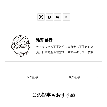


雑賀 信行
カトリック八王子教会（東京都八王子市）会
員。日本同盟基督教団・西大寺キリスト教会
（岡山市）で受洗。１９６５年、兵庫県生ま
れ。関西学院大学社会学部卒業。９０年代、い
のちのことば社で「いのちのことば」「百万人
の福音」の編集責任者を務め、新教出版社を経
前の記事
次の記事
て、雜賀編集工房として独立。
この記事もおすすめ