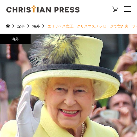

記事
海外
エリザベス女王、クリスマスメッセージで亡き夫・フ
海外