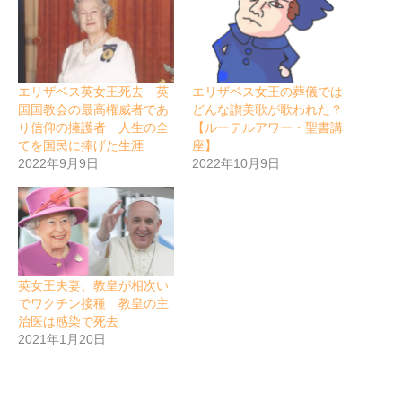
エリザベス英女王死去 英
エリザベス女王の葬儀では
国国教会の最高権威者であ
どんな讃美歌が歌われた？
り信仰の擁護者 人生の全
【ルーテルアワー・聖書講
てを国民に捧げた生涯
座】
2022年9月9日
2022年10月9日
英女王夫妻、教皇が相次い
でワクチン接種 教皇の主
治医は感染で死去
2021年1月20日