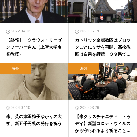
2022.04.13
2020.05.19
【訃報】 クラウス・リーゼ
カトリック京都教区はブロッ
ンフーバーさん（上智大学名
クごとにミサを再開、高松教
誉教授）
区は自粛を継続 ３９県で
「緊急事態宣言」解除を受け
て
海外
海外
2024.07.10
2020.03.26
米、英の津田梅子ゆかりの大
【米クリスチャニティ・トゥ
学、新五千円札の発行を祝う
デイ】新型コロナ・ウイルス
から守られるよう祈ることと