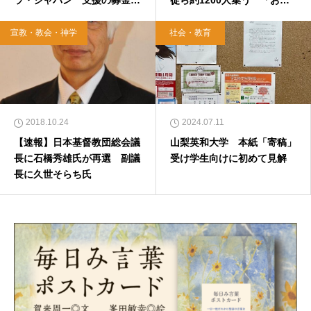
ラ・ジャパン 支援の募金も
徒ら約1200人集う 「おわ
受付
り」から「はじめる」覚悟
宣教・教会・神学
社会・教育
2018.10.24
2024.07.11
【速報】日本基督教団総会議
山梨英和大学 本紙「寄稿」
長に石橋秀雄氏が再選 副議
受け学生向けに初めて見解
長に久世そらち氏