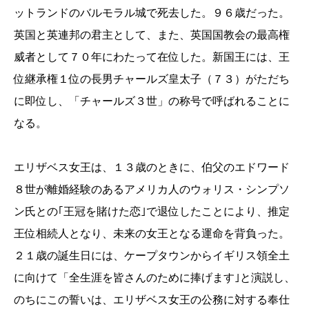
ットランドのバルモラル城で死去した。９６歳だった。
英国と英連邦の君主として、また、英国国教会の最高権
威者として７０年にわたって在位した。新国王には、王
位継承権１位の長男チャールズ皇太子（７３）がただち
に即位し、「チャールズ３世」の称号で呼ばれることに
なる。
エリザベス女王は、１３歳のときに、伯父のエドワード
８世が離婚経験のあるアメリカ人のウォリス・シンプソ
ン氏との｢王冠を賭けた恋｣で退位したことにより、推定
王位相続人となり、未来の女王となる運命を背負った。
２１歳の誕生日には、ケープタウンからイギリス領全土
に向けて「全生涯を皆さんのために捧げます｣と演説し、
のちにこの誓いは、エリザベス女王の公務に対する奉仕