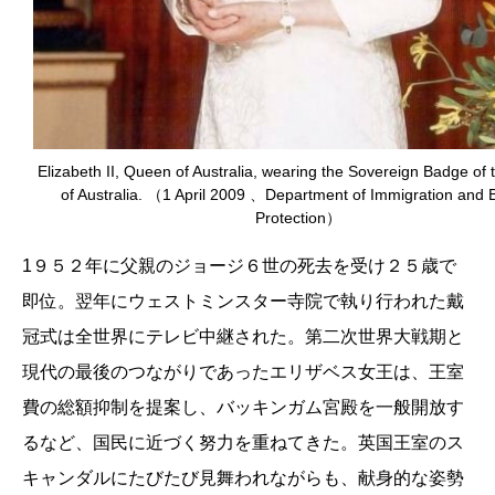
Elizabeth II, Queen of Australia, wearing the Sovereign Badge of 
of Australia. （1 April 2009 、Department of Immigration and 
Protection）
1９５２年に父親のジョージ６世の死去を受け２５歳で
即位。翌年にウェストミンスター寺院で執り行われた戴
冠式は全世界にテレビ中継された。第二次世界大戦期と
現代の最後のつながりであったエリザベス女王は、王室
費の総額抑制を提案し、バッキンガム宮殿を一般開放す
るなど、国民に近づく努力を重ねてきた。英国王室のス
キャンダルにたびたび見舞われながらも、献身的な姿勢