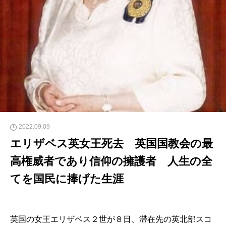
2022.09.09
エリザベス英女王死去 英国国教会の最
高権威者であり信仰の擁護者 人生の全
てを国民に捧げた生涯
英国の女王エリザベス２世が８日、滞在先の英北部スコ