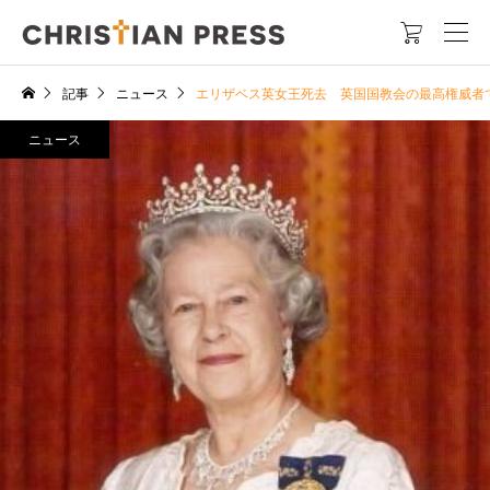

記事
ニュース
エリザベス英女王死去 英国国教会の最高権威者
ニュース