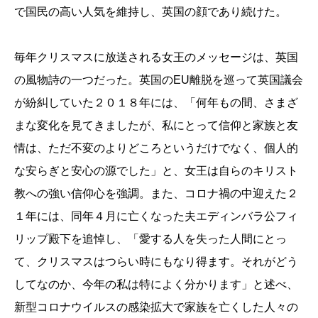
で国民の高い人気を維持し、英国の顔であり続けた。
毎年クリスマスに放送される女王のメッセージは、英国
の風物詩の一つだった。英国のEU離脱を巡って英国議会
が紛糾していた２０１８年には、「何年もの間、さまざ
まな変化を見てきましたが、私にとって信仰と家族と友
情は、ただ不変のよりどころというだけでなく、個人的
な安らぎと安心の源でした」と、女王は自らのキリスト
教への強い信仰心を強調。また、コロナ禍の中迎えた２
１年には、同年４月に亡くなった夫エディンバラ公フィ
リップ殿下を追悼し、「愛する人を失った人間にとっ
て、クリスマスはつらい時にもなり得ます。それがどう
してなのか、今年の私は特によく分かります」と述べ、
新型コロナウイルスの感染拡大で家族を亡くした人々の