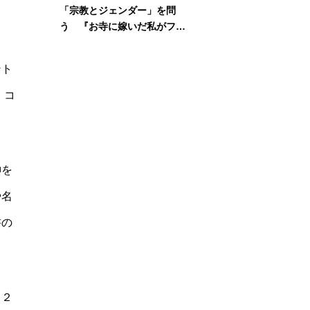
「宗教とジェンダー」を問
う 『お寺に嫁いだ私がフェ
ミニズムに出会って考えたこ
と』刊行記念イベント
ント
・コ
神を
や名
書の
０２