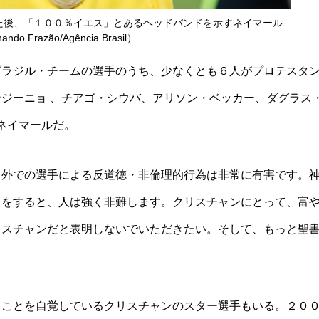
た後、「１００％イエス」とあるヘッドバンドを示すネイマール
do Frazão/Agência Brasil）
ブラジル・チームの選手のうち、少なくとも６人がプロテスタ
ジーニョ 、チアゴ・シウバ、アリソン・ベッカー、ダグラス
ネイマールだ。
ド外での選手による反道徳・非倫理的行為は非常に有害です。
とをすると、人は強く非難します。クリスチャンにとって、富
リスチャンだと表明しないでいただきたい。そして、もっと聖
ることを自覚しているクリスチャンのスター選手もいる。２０