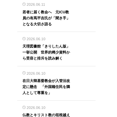
2026.06.11
若者に届く教会へ 元ICU教
員の有馬平吉氏が「聞き手」
となる大切さ語る
2026.06.10
天理図書館「きりしたん版」
一挙公開 世界的稀少資料か
ら受容と排斥を読み解く
2026.06.10
在日大韓基督教会が入管法改
定に懸念 「外国籍住民を隣
人として尊重を」
2026.06.10
仏教とキリスト教の垣根越え