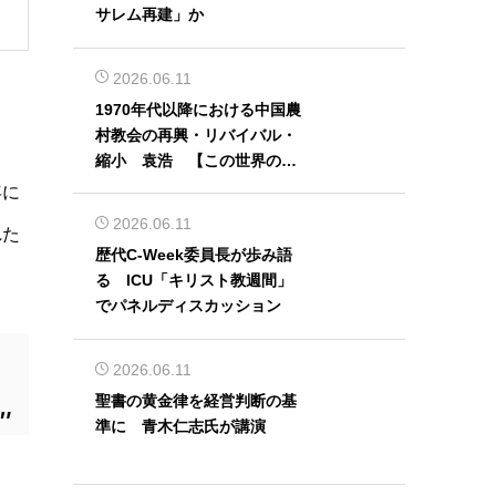
サレム再建」か
2026.06.11
1970年代以降における中国農
村教会の再興・リバイバル・
縮小 袁浩 【この世界の片
隅から】
年に
2026.06.11
れた
歴代C-Week委員長が歩み語
る ICU「キリスト教週間」
でパネルディスカッション
2026.06.11
聖書の黄金律を経営判断の基
準に 青木仁志氏が講演