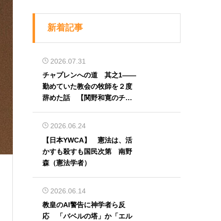
新着記事
2026.07.31
チャプレンへの道 其之1――
勤めていた教会の牧師を２度
辞めた話 【関野和寛のチャ
プレン奮闘記】第32回
2026.06.24
【日本YWCA】 憲法は、活
）
かすも殺すも国民次第 南野
森（憲法学者）
2026.06.14
教皇のAI警告に神学者ら反
応 「バベルの塔」か「エル