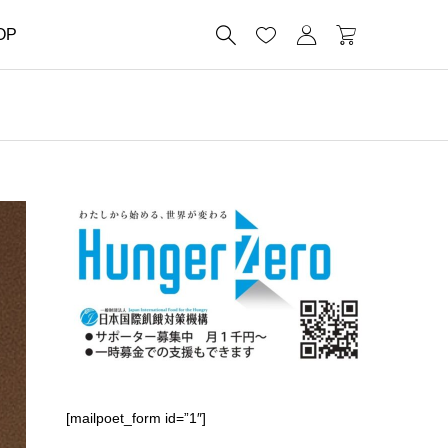




OP
[mailpoet_form id=”1″]