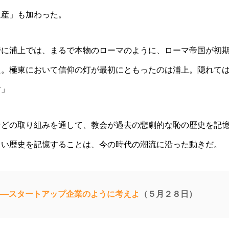
遺産」も加わった。
特に浦上では、まるで本物のローマのように、ローマ帝国が初
た。極東において信仰の灯が最初にともったのは浦上。隠れて
す」
などの取り組みを通して、教会が過去の悲劇的な恥の歴史を記
しい歴史を記憶することは、今の時代の潮流に沿った動きだ。
──スタートアップ企業のように考えよ
（５月２８日）