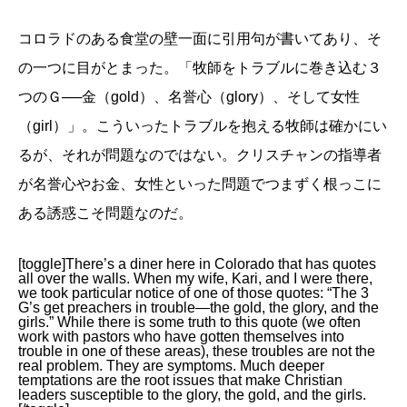
コロラドのある食堂の壁一面に引用句が書いてあり、そ
の一つに目がとまった。「牧師をトラブルに巻き込む３
つのＧ──金（gold）、名誉心（glory）、そして女性
（girl）」。こういったトラブルを抱える牧師は確かにい
るが、それが問題なのではない。クリスチャンの指導者
が名誉心やお金、女性といった問題でつまずく根っこに
ある誘惑こそ問題なのだ。
[toggle]There’s a diner here in Colorado that has quotes
all over the walls. When my wife, Kari, and I were there,
we took particular notice of one of those quotes: “The 3
G’s get preachers in trouble—the gold, the glory, and the
girls.” While there is some truth to this quote (we often
work with pastors who have gotten themselves into
trouble in one of these areas), these troubles are not the
real problem. They are symptoms. Much deeper
temptations are the root issues that make Christian
leaders susceptible to the glory, the gold, and the girls.