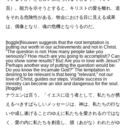
頁）。能力を示そうとすると、キリストの愛を離れ、道
をそれる危険性がある。牧会における目に見える成果
は、偶像となり、魂の危機となりうるのだ。
[toggle]Nouwen suggests that the root temptation is
putting our worth in our achievements and not in Christ.
“The question is not: How many people take you
seriously? How much are you going to accomplish? Can
you show some results? But: Are you in love with Jesus?
Perhaps another way of putting the question would be:
Do you know the incarnate God?” The temptation in
desiring to be relevant is that being “relevant,” not our
love of Christ, guides our steps. Visible success in
ministry can become an idol and dangerous for the soul.
[/toggle]
ナウエンは言う。「イエスに従う者として、私たちが携
えるべきすばらしいメッセージは、神は、私たちの行な
いや成し遂げることのゆえに私たちを愛されるのではな
く、愛の内に私たちを創造し、贖（あがな）われたがゆ