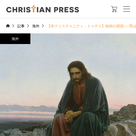

記事
海外
【米クリスチャニティ・トゥデイ】牧師の誘惑──罪
海外