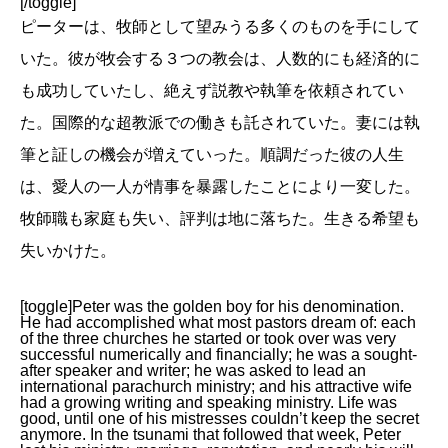
[/toggle]
ピーターは、牧師として望みうる多くのものを手にして
いた。彼が牧会する３つの教会は、人数的にも経済的に
も成功していたし、絶えず説教や執筆を依頼されてい
た。国際的な超教派での働きも託されていた。妻には執
筆と証しの機会が増えていった。順調だった彼の人生
は、愛人の一人が情事を暴露したことにより一変した。
牧師職も家庭も失い、評判は地に落ちた。生きる希望も
失いかけた。
[toggle]Peter was the golden boy for his denomination.
He had accomplished what most pastors dream of: each
of the three churches he started or took over was very
successful numerically and financially; he was a sought-
after speaker and writer; he was asked to lead an
international parachurch ministry; and his attractive wife
had a growing writing and speaking ministry. Life was
good, until one of his mistresses couldn’t keep the secret
anymore. In the tsunami that followed that week, Peter