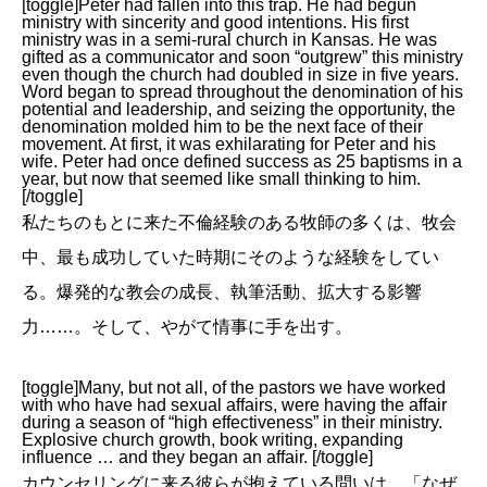
[toggle]Peter had fallen into this trap. He had begun
ministry with sincerity and good intentions. His first
ministry was in a semi-rural church in Kansas. He was
gifted as a communicator and soon “outgrew” this ministry
even though the church had doubled in size in five years.
Word began to spread throughout the denomination of his
potential and leadership, and seizing the opportunity, the
denomination molded him to be the next face of their
movement. At first, it was exhilarating for Peter and his
wife. Peter had once defined success as 25 baptisms in a
year, but now that seemed like small thinking to him.
[/toggle]
私たちのもとに来た不倫経験のある牧師の多くは、牧会
中、最も成功していた時期にそのような経験をしてい
る。爆発的な教会の成長、執筆活動、拡大する影響
力……。そして、やがて情事に手を出す。
[toggle]Many, but not all, of the pastors we have worked
with who have had sexual affairs, were having the affair
during a season of “high effectiveness” in their ministry.
Explosive church growth, book writing, expanding
influence … and they began an affair. [/toggle]
カウンセリングに来る彼らが抱えている問いは、「なぜ