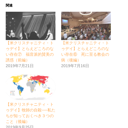
関連
【米クリスチャニティ・ト
【米クリスチャニティ・ト
ゥデイ】とらえどころのな
ゥデイ】とらえどころのな
い存在⑦ 福音派的賛美の
い存在⑥ 死に至る教会の
誘惑（前編）
病（後編）
2019年7月21日
2019年7月16日
【米クリスチャニティ・ト
ゥデイ】牧師の自殺──私た
ちが知っておくべき３つの
こと（後編）
2019年9月25日