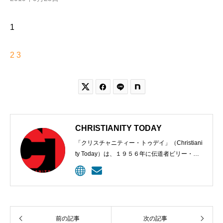
1
2
3


CHRISTIANITY TODAY
「クリスチャニティー・トゥデイ」（Christiani
ty Today）は、１９５６年に伝道者ビリー・グ
ラハムと編集長カール・ヘンリーにより創刊さ
れた、クリスチャンのための定期刊行物。９６
年、ウェブサイトが開設されて記事掲載が始め
られた。雑誌は今、５００万以上のクリスチャ
ン指導者に毎月届けられ、オンラインの購読者
前の記事
次の記事
は１０００万に上る。