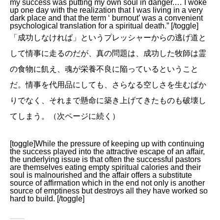
my success was putting my own soul in danger.… I woke
up one day with the realization that I was living in a very
dark place and that the term ‘ burnout’ was a convenient
psychological translation for a spiritual death.” [/toggle]
「成功しなければ」というプレッシャーからの逃げ道と
して情事に走るのだが、真の問題は、成功した牧師は霊
の食物に飢え、魂が栄養不良に陥っているということ
だ。情事を代用品にしても、さらなる空しさを生むばか
りでなく、それまで懸命に築き上げてきたものも破壊し
てしまう。（次ページに続く）
[toggle]While the pressure of keeping up with continuing
the success played into the attractive escape of an affair,
the underlying issue is that often the successful pastors
are themselves eating empty spiritual calories and their
soul is malnourished and the affair offers a substitute
source of affirmation which in the end not only is another
source of emptiness but destroys all they have worked so
hard to build. [/toggle]