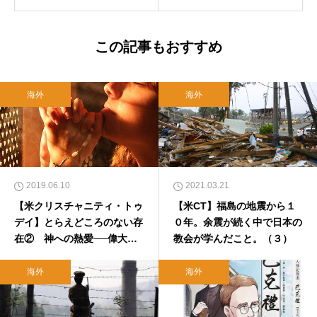
この記事もおすすめ
海外
海外
2019.06.10
2021.03.21
【米クリスチャニティ・トゥ
【米CT】福島の地震から１
デイ】とらえどころのない存
０年。余震が続く中で日本の
在② 神への熱愛──偉大な
教会が学んだこと。（３）
愛を知った人とは（前編）
海外
海外