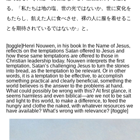
る。「私たちは地の塩、世の光ではないか。世に変化を
もたらし、飢えた人に食べさせ、裸の人に服を着せるこ
とを期待されているではないか」と。
[toggle]Henri Nouwen, in his book In the Name of Jesus,
reflects on the temptations Satan offered to Jesus and
how these same temptations are offered to those in
Christian leadership today. Nouwen interprets the first
temptation, Satan’s challenging Jesus to turn the stones
into bread, as the temptation to be relevant. Or in other
words, it is a temptation to be effective, to accomplish
something practical and clearly beneficial, something the
world believes is the answer to the problems at hand.
What could possibly be wrong with this? At first glance, it
seems harmless and even biblical—are we not to be salt
and light to this world, to make a difference, to feed the
hungry and clothe the naked, with whatever resources we
have available? What’s wrong with relevance? [/toggle]