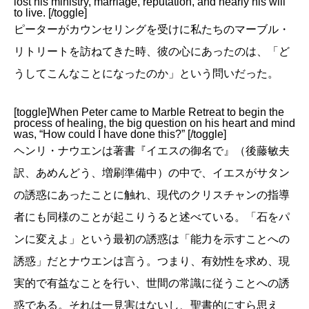
lost his ministry, marriage, reputation, and nearly his will
to live. [/toggle]
ピーターがカウンセリングを受けに私たちのマーブル・
リトリートを訪ねてきた時、彼の心にあったのは、「ど
うしてこんなことになったのか」という問いだった。
[toggle]When Peter came to Marble Retreat to begin the
process of healing, the big question on his heart and mind
was, “How could I have done this?” [/toggle]
ヘンリ・ナウエンは著書『イエスの御名で』（後藤敏夫
訳、あめんどう、増刷準備中）の中で、イエスがサタン
の誘惑にあったことに触れ、現代のクリスチャンの指導
者にも同様のことが起こりうると述べている。「石をパ
ンに変えよ」という最初の誘惑は「能力を示すことへの
誘惑」だとナウエンは言う。つまり、有効性を求め、現
実的で有益なことを行い、世間の常識に従うことへの誘
惑である。それは一見害はないし、聖書的にすら思え