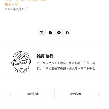
性も示唆
2021年3月19日


雑賀 信行
カトリック八王子教会（東京都八王子市）会
員。日本同盟基督教団・西大寺キリスト教会
（岡山市）で受洗。１９６５年、兵庫県生ま
れ。関西学院大学社会学部卒業。９０年代、い
のちのことば社で「いのちのことば」「百万人
の福音」の編集責任者を務め、新教出版社を経
前の記事
次の記事
て、雜賀編集工房として独立。