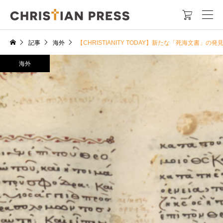

記事
海外
【CHRISTIANITY TODAY】新たな「死海文書
海外