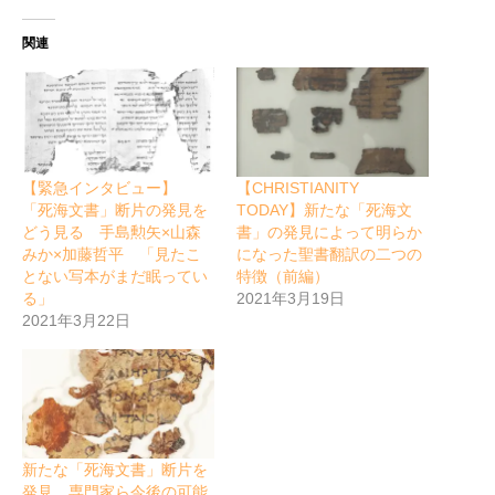
関連
【緊急インタビュー】
【CHRISTIANITY
「死海文書」断片の発見を
TODAY】新たな「死海文
どう見る 手島勲矢×山森
書」の発見によって明らか
みか×加藤哲平 「見たこ
になった聖書翻訳の二つの
とない写本がまだ眠ってい
特徴（前編）
る」
2021年3月19日
2021年3月22日
新たな「死海文書」断片を
発見 専門家ら今後の可能