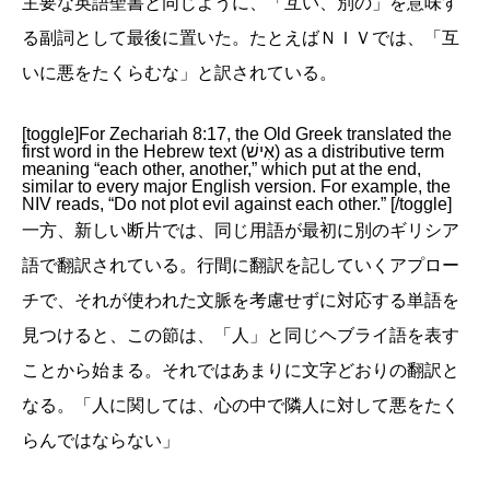
主要な英語聖書と同じように、「互い、別の」を意味す
る副詞として最後に置いた。たとえばＮＩＶでは、「互
いに悪をたくらむな」と訳されている。
[toggle]For Zechariah 8:17, the Old Greek translated the
first word in the Hebrew text (אִישׁ) as a distributive term
meaning “each other, another,” which put at the end,
similar to every major English version. For example, the
NIV reads, “Do not plot evil against each other.” [/toggle]
一方、新しい断片では、同じ用語が最初に別のギリシア
語で翻訳されている。行間に翻訳を記していくアプロー
チで、それが使われた文脈を考慮せずに対応する単語を
見つけると、この節は、「人」と同じヘブライ語を表す
ことから始まる。それではあまりに文字どおりの翻訳と
なる。「人に関しては、心の中で隣人に対して悪をたく
らんではならない」