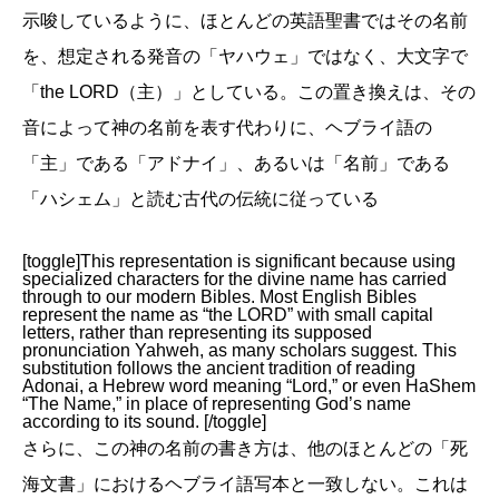
示唆しているように、ほとんどの英語聖書ではその名前
を、想定される発音の「ヤハウェ」ではなく、大文字で
「the LORD（主）」としている。この置き換えは、その
音によって神の名前を表す代わりに、ヘブライ語の
「主」である「アドナイ」、あるいは「名前」である
「ハシェム」と読む古代の伝統に従っている
[toggle]This representation is significant because using
specialized characters for the divine name has carried
through to our modern Bibles. Most English Bibles
represent the name as “the LORD” with small capital
letters, rather than representing its supposed
pronunciation Yahweh, as many scholars suggest. This
substitution follows the ancient tradition of reading
Adonai, a Hebrew word meaning “Lord,” or even HaShem
“The Name,” in place of representing God’s name
according to its sound. [/toggle]
さらに、この神の名前の書き方は、他のほとんどの「死
海文書」におけるヘブライ語写本と一致しない。これは