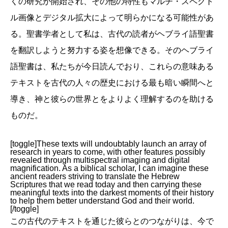
くの研究が開始され、その他の特性もマルチ・スペクト
ル画像とデジタル拡大によって明らかになる可能性があ
る。聖書学者として私は、古代の読者がヘブライ語聖書
を翻訳しようと努力する姿を想像できる。そのヘブライ
語聖書は、私たちが今日読んでおり、これらの意味ある
テキストを古代の人々の歴史における最も暗い瞬間へと
導き、神と彼らの世界とをよりよく理解するのを助ける
ものだ。
[toggle]These texts will undoubtably launch an array of
research in years to come, with other features possibly
revealed through multispectral imaging and digital
magnification. As a biblical scholar, I can imagine these
ancient readers striving to translate the Hebrew
Scriptures that we read today and then carrying these
meaningful texts into the darkest moments of their history
to help them better understand God and their world.
[/toggle]
この古代のテキストを通じた彼らとのつながりは、今で