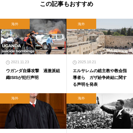
この記事もおすすめ
海外
海外
2021.11.23
2025.10.21
ウガンダ自爆攻撃 過激派組
エルサレムの総主教や教会指
織ISISが犯行声明
導者ら ガザ紛争終結に関す
る声明を発表
海外
海外