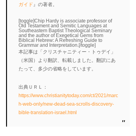
ガイド
』の著者。
[toggle]Chip Hardy is associate professor of
Old Testament and Semitic Languages at
Southeastern Baptist Theological Seminary
and the author of Exegetical Gems from
Biblical Hebrew: A Refreshing Guide to
Grammar and Interpretation.[/toggle]
本記事は「クリスチャニティー・トゥデイ」
（米国）より翻訳、転載しました。翻訳にあ
たって、多少の省略をしています。
出典ＵＲＬ：
https://www.christianitytoday.com/ct/2021/marc
h-web-only/new-dead-sea-scrolls-discovery-
bible-translation-israel.html