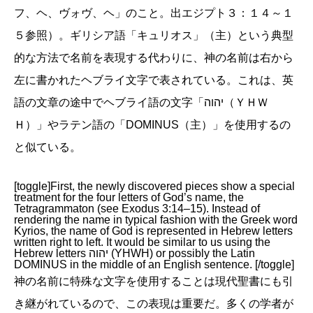
フ、ヘ、ヴォヴ、ヘ」のこと。出エジプト３：１４～１
５参照）。ギリシア語「キュリオス」（主）という典型
的な方法で名前を表現する代わりに、神の名前は右から
左に書かれたヘブライ文字で表されている。これは、英
語の文章の途中でヘブライ語の文字「יהוה（ＹＨＷ
Ｈ）」やラテン語の「DOMINUS（主）」を使用するの
と似ている。
[toggle]First, the newly discovered pieces show a special
treatment for the four letters of God’s name, the
Tetragrammaton (see Exodus 3:14–15). Instead of
rendering the name in typical fashion with the Greek word
Kyrios, the name of God is represented in Hebrew letters
written right to left. It would be similar to us using the
Hebrew letters יהוה (YHWH) or possibly the Latin
DOMINUS in the middle of an English sentence. [/toggle]
神の名前に特殊な文字を使用することは現代聖書にも引
き継がれているので、この表現は重要だ。多くの学者が