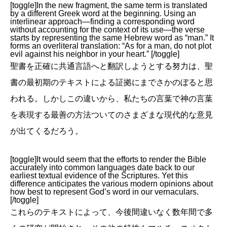
[toggle]In the new fragment, the same term is translated
by a different Greek word at the beginning. Using an
interlinear approach—finding a corresponding word
without accounting for the context of its use—the verse
starts by representing the same Hebrew word as “man.” It
forms an overliteral translation: “As for a man, do not plot
evil against his neighbor in your heart.” [/toggle]
聖書を正確に共通言語へと翻訳しようとする努力は、聖
書の最初期のテキストによる証拠にまでさかのぼると思
われる。しかしこの違いから、私たちの言葉で神の言葉
を表現する最善の方法ついてのさまざまな現代的な意見
が出てくるだろう。
[toggle]It would seem that the efforts to render the Bible
accurately into common languages date back to our
earliest textual evidence of the Scriptures. Yet this
difference anticipates the various modern opinions about
how best to represent God’s word in our vernaculars.
[/toggle]
これらのテキストによって、今後間違いなく数年間で多