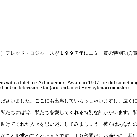
る）フレッド・ロジャースが１９９７年にエミー賞の特別功労
 with a Lifetime Achievement Award in 1997, he did somethin
d public television star (and ordained Presbyterian minister)
くださいました。ここにも出席していらっしゃいますし、遠く
。私たちには皆、私たちを愛してくれる特別な誰かがいます。
う助けてくれた人々を思い起こしてみましょう。彼らはあなた
切なことを求めてくれた人々です。１０秒間だけお静かに。私