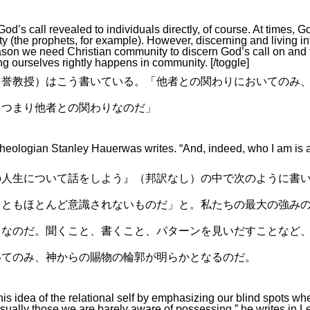
od’s call revealed to individuals directly, of course. At times, G
ty (the prophets, for example). However, discerning and living in
ason we need Christian community to discern God’s call on and 
ing ourselves rightly happens in community. [/toggle]
名誉教授）はこう書いている。「他者との関わりにおいてのみ
、つまり他者との関わりなのだ」
,” theologian Stanley Hauerwas writes. “And, indeed, who I am is 
の人生について話をしよう』（邦訳なし）の中で次のように書
こともほとんど意識されないものだ」と。私たちの最大の強み
となのだ。聞くこと、書くこと、パターンを見いだすことなど
いてのみ、神からの賜物の輪郭が明らかとなるのだ。
is idea of the relational self by emphasizing our blind spots whe
usually those we are barely aware of possessing,” he writes in L