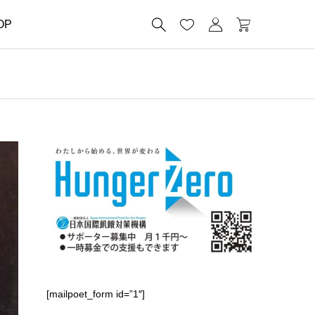




OP
[mailpoet_form id=”1″]