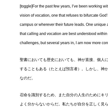
[toggle]For the past few years, I’ve been working wi
vision of vocation, one that refuses to bifurcate God’
campus or wherever their future leads. One unique as
that calling and vocation are best understood within 
challenges, but several years in, I am now more confid
聖書においても歴史においても、神が直接、個人
することもある（たとえば預言者）。しかし、神
なのだ。
召命を識別するため、また自分の人生のためにキ
よく分からないからだ。私たちが自分を正しく見