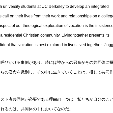
th university students at UC Berkeley to develop an integrated
s call on their lives from their work and relationships on a colleg
pect of our theological exploration of vocation is the insistenc
a residential Christian community. Living together presents its
ent that vocation is best explored in lives lived together. [/togg
に呼びかける事例があり、時には神からの召命がその共同体に
からの召命を識別し、その中に生きていくことは、概して共同
リスト者共同体が必要である理由の一つは、私たちが自分のこ
られるのは、共同体の中においてなのだ。