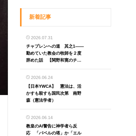
新着記事
2026.07.31
チャプレンへの道 其之1――
勤めていた教会の牧師を２度
辞めた話 【関野和寛のチャ
プレン奮闘記】第32回
2026.06.24
【日本YWCA】 憲法は、活
）
かすも殺すも国民次第 南野
森（憲法学者）
2026.06.14
教皇のAI警告に神学者ら反
応 「バベルの塔」か「エル