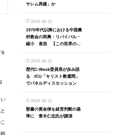
サレム再建」か
2026.06.11
1970年代以降における中国農
村教会の再興・リバイバル・
縮小 袁浩 【この世界の片
隅から】
賞を
2026.06.11
歴代C-Week委員長が歩み語
る ICU「キリスト教週間」
g
でパネルディスカッション
にい
2026.06.11
聖書の黄金律を経営判断の基
私と
準に 青木仁志氏が講演
のこ
は時