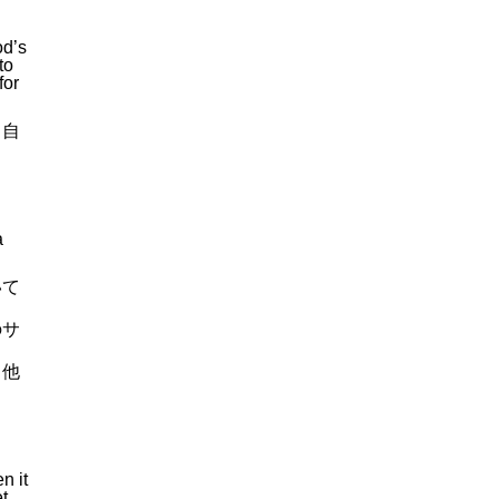
od’s
to
for
、自
a
いて
のサ
、他
n it
et