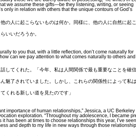
that we assume these gifts—be they listening, writing, or seeing
s only in relation with others that the unique contours of God’s
、他の人に起こらないものは何か。同様に、他の人に自然に起
たらいいだろうか。
lly to you that, with a little reflection, don’t come naturally for
 how can we pay attention to what comes naturally to others and
に話してくれた。「今年、私は人間関係で最も重要なことを確
へん魅了されていました。しかし、これらの関係性によって私
してくれる新しい道を見たのです」
unt importance of human relationships,” Jessica, a UC Berkeley
al vocation exploration. “Throughout my adolescence, I became pr
 it has been at times to choose relationships this year, I’ve see
ss and depth to my life in new ways through those relationship