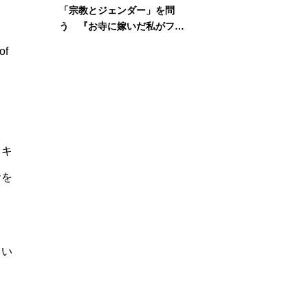
「宗教とジェンダー」を問
う 『お寺に嫁いだ私がフェ
ミニズムに出会って考えたこ
of
と』刊行記念イベント
、キ
命を
とい