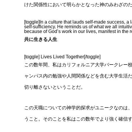
けた関係性において明らかとなった神のみわざの
[toggle]In a culture that lauds self-made success, a l
self-sufficiency. He reminds us of what we all intui
because of God’s work in our lives, manifest in the r
共に生きる人生
[toggle] Lives Lived Together[/toggle]
この数年間、私はカリフォルニア大学バークレー
ャンパス内の勉強や人間関係などを含む大学生活
切り離さないということだ。
この天職についての神学的探求がユニークなのは
うこと。そのことを私はこの数年でより強く確信