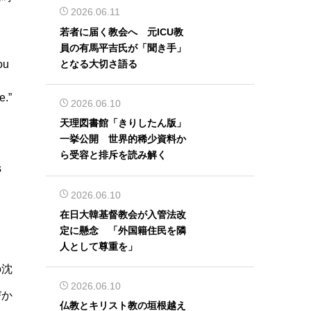
2026.06.11
若者に届く教会へ 元ICU教
員の有馬平吉氏が「聞き手」
となる大切さ語る
ou
e.”
2026.06.10
天理図書館「きりしたん版」
一挙公開 世界的稀少資料か
ら受容と排斥を読み解く
s
2026.06.10
在日大韓基督教会が入管法改
定に懸念 「外国籍住民を隣
人として尊重を」
の沈
2026.06.10
びか
仏教とキリスト教の垣根越え