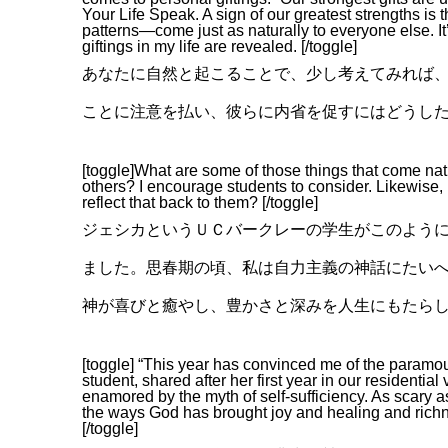
Your Life Speak. A sign of our greatest strengths is 
patterns—come just as naturally to everyone else. It’
giftings in my life are revealed. [/toggle]
あなたに自然と起こることで、少し考えてみれば
ことに注意を払い、彼らに内省を促すにはどうし
[toggle]What are some of those things that come natura
others? I encourage students to consider. Likewise,
reflect that back to them? [/toggle]
ジェシカというＵＣバークレーの学生がこのよう
ました。思春期の頃、私は自力主義の神話にたい
神が喜びと癒やし、豊かさと深みを人生にもたら
[toggle] “This year has convinced me of the paramo
student, shared after her first year in our residenti
enamored by the myth of self-sufficiency. As scary as
the ways God has brought joy and healing and richne
[/toggle]