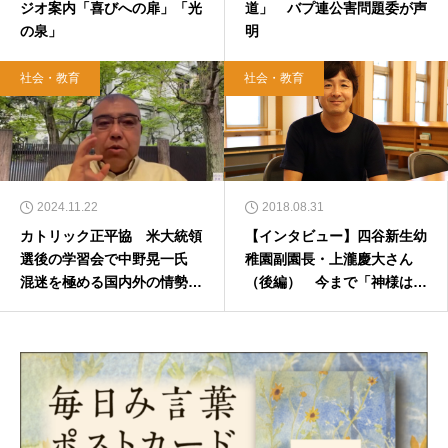
ジオ案内「喜びへの扉」「光
道」 バプ連公害問題委が声
の泉」
明
社会・教育
社会・教育
2024.11.22
2018.08.31
カトリック正平協 米大統領
【インタビュー】四谷新生幼
選後の学習会で中野晃一氏
稚園副園長・上瀧慶大さん
混迷を極める国内外の情勢を
（後編） 今まで「神様はい
分析
ない」と園児が言うのを聞い
たことがない