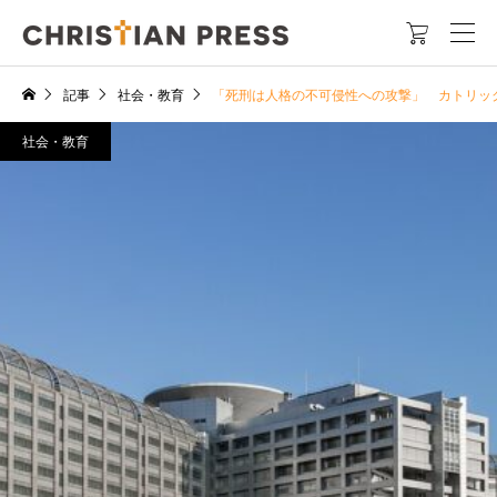

記事
社会・教育
「死刑は人格の不可侵性への攻撃」 カトリッ
社会・教育