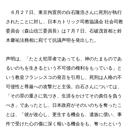
６月２７日、東京拘置所の白石隆浩さんに死刑が執行
されたことに対し、日本カトリック司教協議会 社会司教
委員会（森山信三委員長）は７月７日、石破茂首相と鈴
木馨祐法務相に宛てて抗議声明を発出した。
声明は、「たとえ犯罪者であっても、神のたまものであ
るいのちを生きるという不可侵の権利をもっている」と
いう教皇フランシスコの発言を引用し、死刑は人格の不
可侵性と尊厳への攻撃だと主張。白石さんについては、
「その罪の重さに気づき、生涯をかけてその責任を負う
べき」であったとし、日本政府がそのいのちを奪ったこ
とは、「彼が改心し、更生する機会も、遺族に償い、事
件で受けた心の傷に深く報いる機会をも、奪ったという