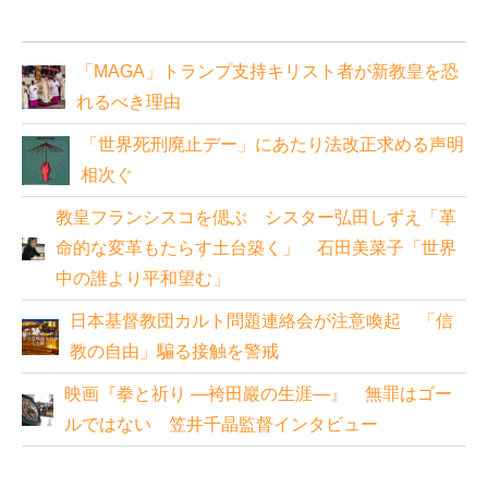
「MAGA」トランプ支持キリスト者が新教皇を恐
れるべき理由
「世界死刑廃止デー」にあたり法改正求める声明
相次ぐ
教皇フランシスコを偲ぶ シスター弘田しずえ「革
命的な変革もたらす土台築く」 石田美菜子「世界
中の誰より平和望む」
日本基督教団カルト問題連絡会が注意喚起 「信
教の自由」騙る接触を警戒
映画『拳と祈り ―袴田巖の生涯―』 無罪はゴー
ルではない 笠井千晶監督インタビュー