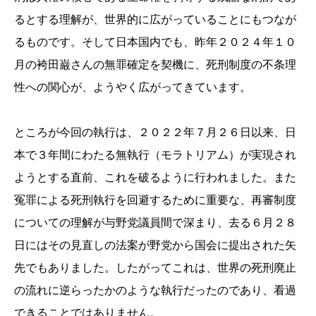
るとする理解が、世界的に広がっていることにもつなが
るものです。そして日本国内でも、昨年２０２４年１０
月の袴田巌さんの無罪確定を契機に、死刑制度の不条理
性への関心が、ようやく広がってきています。
ところが今回の執行は、２０２２年７月２６日以来、日
本で３年間にわたる無執行（モラトリアム）が実現され
ようとする直前、これを破るように行われました。また
冤罪による死刑執行を回避するために重要な、再審制度
についての理解が与野党議員間で深まり、去る６月２８
日にはその見直しの法案が野党から国会に提出された矢
先でもありました。したがってこれは、世界の死刑廃止
の流れに逆らったかのような執行だったのであり、看過
できることではありません。