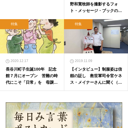
野和寛牧師を撮影するフォ
ト・メッセージ・ブックのた
めのクラウド・ファンディン
グ
特集
特集
2020.12.17
2019.11.09
長谷川町子生誕100年 記念
【インタビュー】制服姿は信
館７月にオープン 苦難の時
頼の証し 救世軍司令官ケネ
代にこそ「日常」を 母譲り
ス・メイナーさんに聞く（前
の信仰と意外な関係 2020
編）
年12月25日