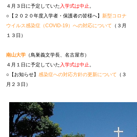
４月３日に予定していた
入学式は中止
。
○【２０２０年度入学者・保護者の皆様へ】
新型コロナ
ウイルス感染症（COVID-19）への対応について
（３月
１３日）
南山大学
（鳥巣義文学長、名古屋市）
４月１日に予定していた
入学式は中止
。
○【お知らせ】
感染症への対応方針の更新について
（３
月２３日）