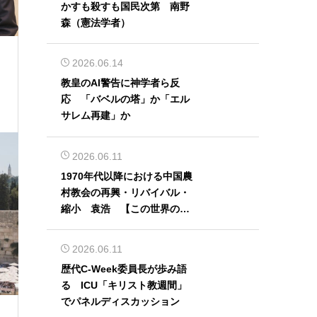
かすも殺すも国民次第 南野
森（憲法学者）
2026.06.14
教皇のAI警告に神学者ら反
応 「バベルの塔」か「エル
サレム再建」か
2026.06.11
1970年代以降における中国農
村教会の再興・リバイバル・
縮小 袁浩 【この世界の片
隅から】
2026.06.11
歴代C-Week委員長が歩み語
る ICU「キリスト教週間」
でパネルディスカッション