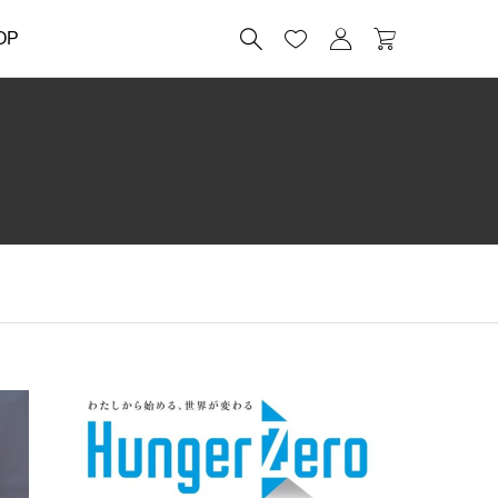




OP