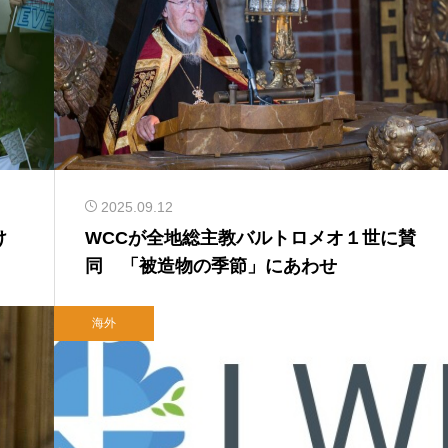
2025.09.12
け
WCCが全地総主教バルトロメオ１世に賛
同 「被造物の季節」にあわせ
海外