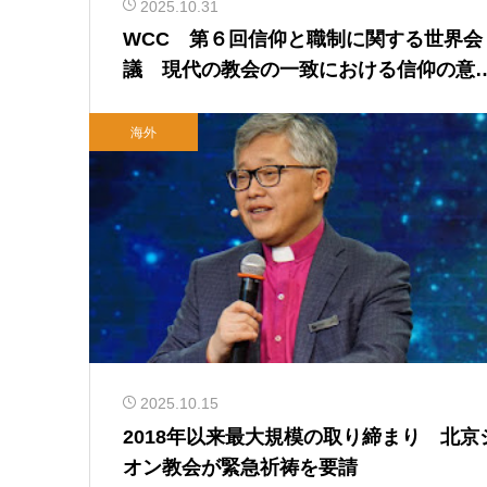
2025.10.31
WCC 第６回信仰と職制に関する世界会
議 現代の教会の一致における信仰の意
探る 2025年10月28日
海外
2025.10.15
2018年以来最大規模の取り締まり 北京
オン教会が緊急祈祷を要請