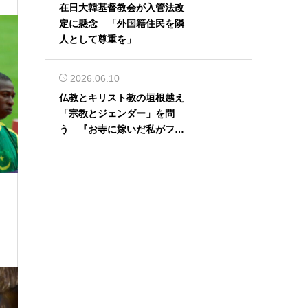
在日大韓基督教会が入管法改
定に懸念 「外国籍住民を隣
人として尊重を」
2026.06.10
仏教とキリスト教の垣根越え
「宗教とジェンダー」を問
う 『お寺に嫁いだ私がフェ
ミニズムに出会って考えたこ
と』刊行記念イベント