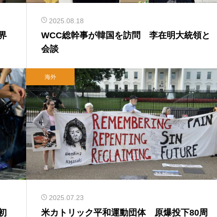
2025.08.18
界
WCC総幹事が韓国を訪問 李在明大統領と
会談
海外
2025.07.23
初
米カトリック平和運動団体 原爆投下80周