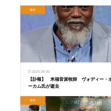
海外
2025.09.30
【訃報】 米福音派牧師 ヴォディー・
ーカム氏が逝去
海外