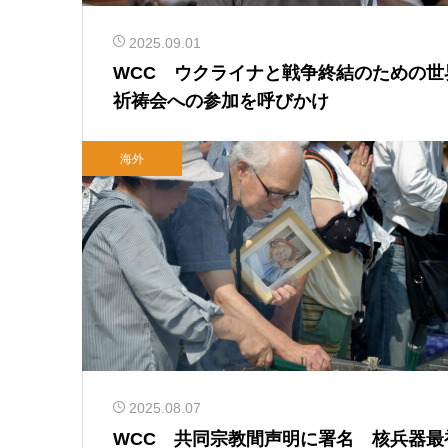
2025.09.01
WCC ウクライナと戦争終結のための世
祈祷会への参加を呼びかけ
海外
2025.08.07
WCC 共同宗教間声明に署名 核兵器最