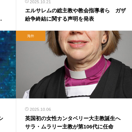
2025.10.21
エルサレムの総主教や教会指導者ら ガザ
味
紛争終結に関する声明を発表
海外
2025.10.06
シ
英国初の女性カンタベリー大主教誕生へ
サラ・ムラリー主教が第106代に任命