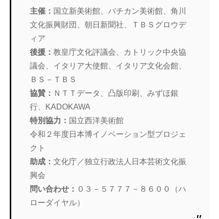
主催：
国立新美術館、バチカン美術館、角川
文化振興財団、朝日新聞社、ＴＢＳグロウデ
ィア
後援：
教皇庁文化評議会、カトリック中央協
議会、イタリア大使館、イタリア文化会館、
ＢＳ－ＴＢＳ
協賛：
ＮＴＴデータ、凸版印刷、みずほ銀
行、KADOKAWA
特別協力：
国立西洋美術館
令和２年度日本博イノベーション型プロジェ
クト
助成：
文化庁／独立行政法人日本芸術文化振
興会
問い合わせ：
０３－５７７７－８６００（ハ
ローダイヤル）