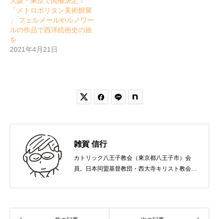
大阪・東京で開催決定！
「メトロポリタン美術館展
」 フェルメールやルノワー
ルの作品で西洋絵画史の旅
を
2021年4月21日


雑賀 信行
カトリック八王子教会（東京都八王子市）会
員。日本同盟基督教団・西大寺キリスト教会
（岡山市）で受洗。１９６５年、兵庫県生ま
れ。関西学院大学社会学部卒業。９０年代、い
のちのことば社で「いのちのことば」「百万人
の福音」の編集責任者を務め、新教出版社を経