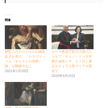
関連
新型コロナウイルスの感染
ローマ教皇庁駐日大使のジ
拡大を受け、「カラヴァッ
ョセフ・チェノットゥ大司
ジョ《キリストの埋葬》
教の追悼ミサ、１７日に東
展」が開催中止に
京カテドラル聖マリア大聖
2021年1月20日
堂で
2020年9月15日