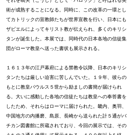
それを嚆矢（こうし）として「バロック」と呼ばれる美
術が成熟することになる。同時に、この改革の一環とし
てカトリックの宣教師たちが世界宣教を行い、日本にも
ザビエルによってキリスト教が伝えられ、多くのキリシ
タンが誕生した。本展では、同時代の日本各地の信徒集
団がローマ教皇へ送った書状も展示される。
１６１３年の江戸幕府による禁教令以降、日本のキリシ
タンたちは厳しい迫害に苦しんでいた。１９年、彼らの
もとに教皇パウルス５世から励ましの書簡が届けられ
る。大いに感動した各地の信徒たちは教皇への奉答書を
したため、それらはローマに届けられた。畿内、奥羽、
中国地方の内播磨、島原、長崎から送られた計５通がバ
チカン図書館に所蔵されており、今回の展示では、その