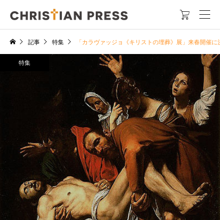

記事
特集
「カラヴァッジョ《キリストの埋葬》展」来春開催に
特集