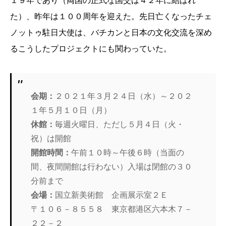
１９年であり（両国の正式な国交は４２年に結ばれ
た）、昨年は１００周年を迎えた。先日亡くなったチェ
ノットゥ駐日大使は、バチカンと日本の文化交流を深め
るこうしたプロジェクトにも関わっていた。
会期：
２０２１年３月２４日（水）～２０２
１年５月１０日（月）
休館：
毎週火曜日、ただし５月４日（火・
祝）は開館
開館時間：
午前１０時～午後６時（当面の
間、夜間開館は行わない）入場は閉館の３０
分前まで
会場：
国立新美術館 企画展示室２Ｅ
〒１０６－８５５８ 東京都港区六本木７－
２２－２