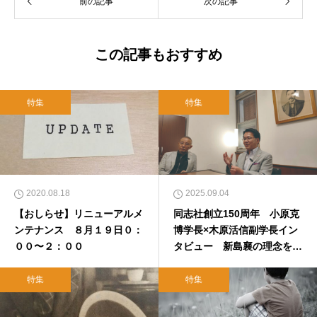
前の記事
次の記事
て、雜賀編集工房として独立。
この記事もおすすめ
特集
特集
2020.08.18
2025.09.04
【おしらせ】リニューアルメ
同志社創立150周年 小原克
ンテナンス ８月１９日０：
博学長×木原活信副学長イン
００〜２：００
タビュー 新島襄の理念を現
代に 託された〝未完の課
題〟とは
特集
特集