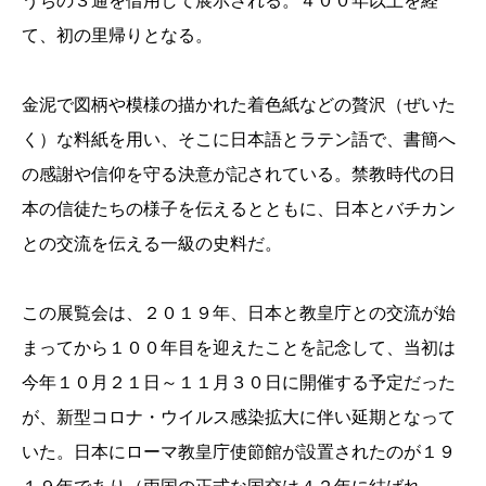
うちの３通を借用して展示される。４００年以上を経
て、初の里帰りとなる。
金泥で図柄や模様の描かれた着色紙などの贅沢（ぜいた
く）な料紙を用い、そこに日本語とラテン語で、書簡へ
の感謝や信仰を守る決意が記されている。禁教時代の日
本の信徒たちの様子を伝えるとともに、日本とバチカン
との交流を伝える一級の史料だ。
この展覧会は、２０１９年、日本と教皇庁との交流が始
まってから１００年目を迎えたことを記念して、当初は
今年１０月２１日～１１月３０日に開催する予定だった
が、新型コロナ・ウイルス感染拡大に伴い延期となって
いた。日本にローマ教皇庁使節館が設置されたのが１９