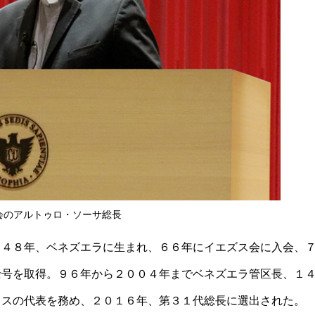
会のアルトゥロ・ソーサ総長
９４８年、ベネズエラに生まれ、６６年にイエズス会に入会、
士号を取得。９６年から２００４年までベネズエラ管区長、１
ウスの代表を務め、２０１６年、第３１代総長に選出された。