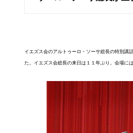
イエズス会のアルトゥーロ・ソーサ総長の特別講
た。イエズス会総長の来日は１１年ぶり。会場に