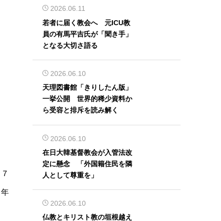
2026.06.11
若者に届く教会へ 元ICU教
員の有馬平吉氏が「聞き手」
となる大切さ語る
2026.06.10
天理図書館「きりしたん版」
一挙公開 世界的稀少資料か
ら受容と排斥を読み解く
2026.06.10
在日大韓基督教会が入管法改
定に懸念 「外国籍住民を隣
７７
人として尊重を」
４年
2026.06.10
仏教とキリスト教の垣根越え