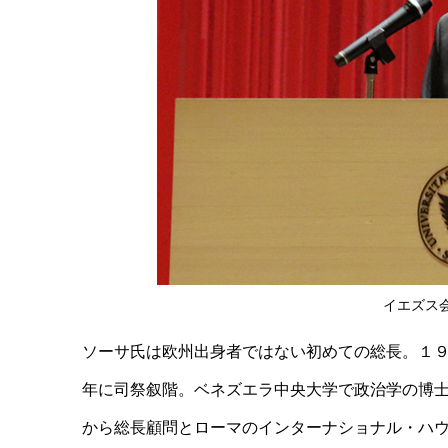
イエズス
ソーサ氏は欧州出身者ではない初めての総長。１
年に司祭叙階。ベネズエラ中央大学で政治学の博
から総長顧問とローマのインターナショナル・ハ