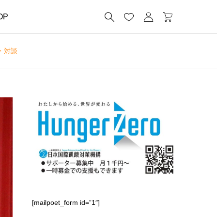




OP
・対談
[mailpoet_form id=”1″]