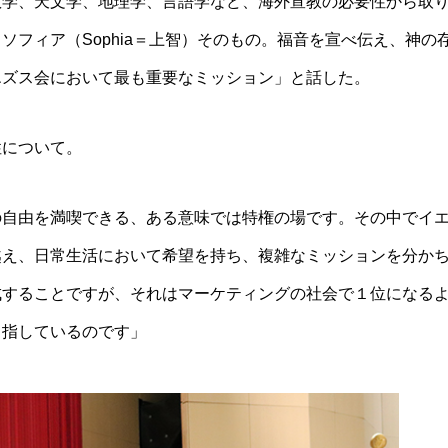
数学、天文学、地理学、言語学など、海外宣教の必要性から取
フィア（Sophia＝上智）そのもの。福音を宣べ伝え、神の
エズス会において最も重要なミッション」と話した。
性について。
の自由を満喫できる、ある意味では特権の場です。その中でイ
越え、日常生活において希望を持ち、複雑なミッションを分か
成することですが、それはマーケティングの社会で１位になる
目指しているのです」