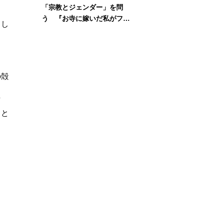
「宗教とジェンダー」を問
う 『お寺に嫁いだ私がフェ
とし
ミニズムに出会って考えたこ
と』刊行記念イベント
の殻
た
こと