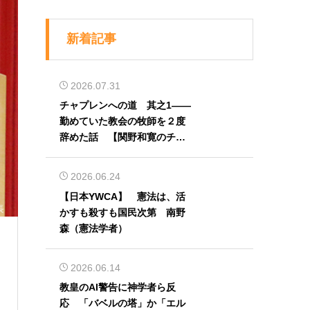
新着記事
2026.07.31
チャプレンへの道 其之1――
勤めていた教会の牧師を２度
辞めた話 【関野和寛のチャ
プレン奮闘記】第32回
2026.06.24
【日本YWCA】 憲法は、活
長
かすも殺すも国民次第 南野
森（憲法学者）
2026.06.14
教皇のAI警告に神学者ら反
応 「バベルの塔」か「エル