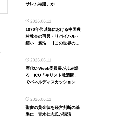
サレム再建」か
2026.06.11
1970年代以降における中国農
村教会の再興・リバイバル・
縮小 袁浩 【この世界の片
隅から】
れ
2026.06.11
歴代C-Week委員長が歩み語
る ICU「キリスト教週間」
でパネルディスカッション
2026.06.11
聖書の黄金律を経営判断の基
準に 青木仁志氏が講演