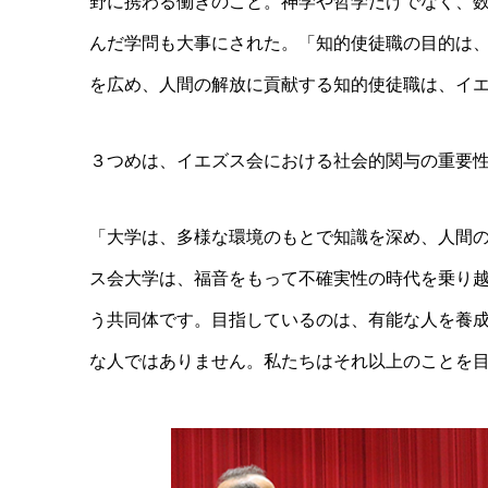
野に携わる働きのこと。神学や哲学だけでなく、
んだ学問も大事にされた。「知的使徒職の目的は、ソ
を広め、人間の解放に貢献する知的使徒職は、イ
３つめは、イエズス会における社会的関与の重要
「大学は、多様な環境のもとで知識を深め、人間
ス会大学は、福音をもって不確実性の時代を乗り
う共同体です。目指しているのは、有能な人を養
な人ではありません。私たちはそれ以上のことを