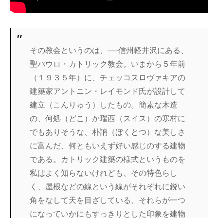
その教会というのは、──信州軽井沢にある、
聖パウロ・カトリック教会。いまから５年前
（１９３５年）に、チェッコスロヴァキアの
建築家アントニン・レイモンド氏が設計して
建立（こんりゅう）したもの。簡素な木造
の、何処（どこ）か瑞西（スイス）の寒村に
でもありそうな、朴訥（ぼくとつ）な美しさ
に富んだ、何ともいえず好い感じのする建物
である。カトリック建築の様式というものを
私はよく知らないけれども、その特色らし
く、屋根などの線という線がそれぞれに鋭い
角をなして天を目ざしている。それらが一つ
になっていかにもすっきりとした印象を建物