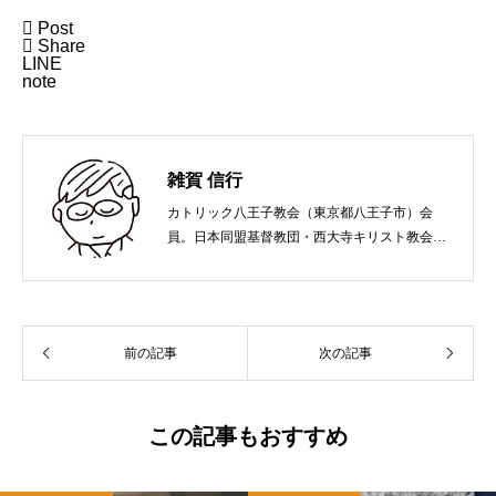

Post

Share
LINE
note
雑賀 信行
カトリック八王子教会（東京都八王子市）会
員。日本同盟基督教団・西大寺キリスト教会
（岡山市）で受洗。１９６５年、兵庫県生ま
れ。関西学院大学社会学部卒業。９０年代、い
のちのことば社で「いのちのことば」「百万人
の福音」の編集責任者を務め、新教出版社を経
前の記事
次の記事
て、雜賀編集工房として独立。
この記事もおすすめ