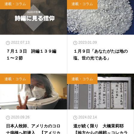
連載・コラム
連載・コラム
2022.07.13
2023.01.09
７月１３日 詩編１３９編
１月９日「あなたがたは地の
１〜２節
塩、世の光である」
連載・コラム
連載・コラム
2020.09.26
2024.02.14
日本人牧師、アメリカのコロ
道が続く限り 大橋茉莉耶
ナ病棟へ初潜入 【アメリカ
【地方からの挑戦～コレカラ