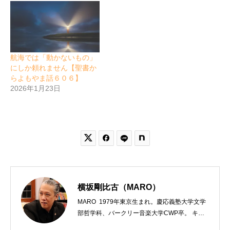
航海では「動かないもの」
にしか頼れません【聖書か
らよもやま話６０６】
2026年1月23日


横坂剛比古（MARO）
MARO 1979年東京生まれ。慶応義塾大学文学
部哲学科、バークリー音楽大学CWP卒。 キリ
スト教会をはじめ、お寺や神社のサポートも行