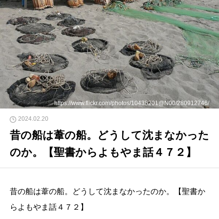
https://www.flickr.com/photos/10438201@N00/280912746/
2024.02.20
昔の船は葦の船。どうして沈まなかった
のか。【聖書からよもやま話４７２】
昔の船は葦の船。どうして沈まなかったのか。【聖書か
らよもやま話４７２】