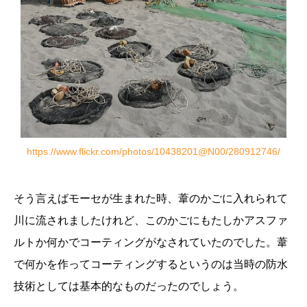
https://www.flickr.com/photos/10438201@N00/280912746/
そう言えばモーセが生まれた時、葦のかごに入れられて
川に流されましたけれど、このかごにもたしかアスファ
ルトか何かでコーティングがなされていたのでした。葦
で何かを作ってコーティングするというのは当時の防水
技術としては基本的なものだったのでしょう。