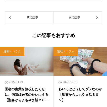
う宗教法人専門の行政書士。2020年7月よりク
リスチャンプレスのディレクターに。 10万人
以上のフォロワーがいるツイッターアカウント
前の記事
次の記事
「上馬キリスト教会（@kamiumach）」の運営
を行う「まじめ担当」。 著書に『聖書を読んだ
ら哲学がわかった 〜キリスト教で解きあかす
西洋哲学超入門〜』（日本実業出版）、『人生
この記事もおすすめ
に悩んだから聖書に相談してみた』（KADOKA
WA）、『キリスト教って、何なんだ？』（ダ
イヤモンド社）、『世界一ゆるい聖書入門』、
連載・コラム
連載・コラム
『世界一ゆるい聖書教室』（「ふざけ担当」LE
ONとの共著、講談社）などがある。新著<a hr
ef="https://amzn.to/376F9aC">『ふっと心がラ
クになる 眠れぬ夜の聖書のことば』（大和書
房）</a>２０２２年３月１５日発売。
2022.11.21
2022.12.15
医者の言葉を無視したくせ
わいろはどうしてダメなのか
に、病気は医者のせいにする
【聖書からよもやま話３０
【聖書からよもやま話２８
２】
９】