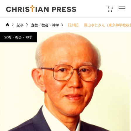

記事
宣教・教会・神学
【訃報】 尾山令仁さん（東京神学校校
宣教・教会・神学