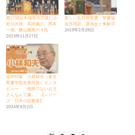
第27回日本福音功労賞に小
新しい礼拝用聖書「聖書協
助川次雄、高田義三、西本
会共同訳」講演会と奉献式
一雄、横山義孝の４氏
2019年2月28日
2023年11月27日
追悼特集 小林和夫（東京
聖書学院名誉院長）インタ
ビュー 「牧師でないお父
さんなんて嫌」 【シリー
ズ・日本の説教者】
2024年9月2日