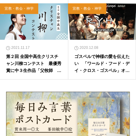
ークイベント開催
宣教・教会・神学
宣教・教会・神学
2021.11.17
2020.12.08
第２回 全国中高生クリスチ
ゴスペルで神様の愛を伝えた
ャン川柳コンテスト 最優秀
い 「ワールド・フード・デ
賞に中３生作品「父牧師 ど
イ・クロス・ゴスペル」オン
こに行っても 身元バレ」
ラインで開催