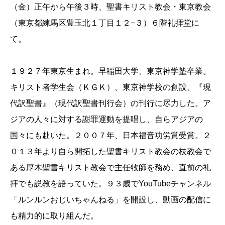
（金）正午から午後３時、聖書キリスト教会・東京教会
（東京都練馬区豊玉北１丁目１２−３）６階礼拝堂に
て。
１９２７年東京生まれ。早稲田大学、東京神学塾卒業。
キリスト者学生会（ＫＧＫ）、東京神学校の創設、『現
代訳聖書』（現代訳聖書刊行会）の刊行に尽力した。ア
ジアの人々に対する謝罪運動を提唱し、自らアジアの
国々にも赴いた。２００７年、日本福音功労賞受賞。２
０１３年より自ら開拓した聖書キリスト教会の枝教会で
ある厚木聖書キリスト教会で主任牧師を務め、直前の礼
拝でも説教を語っていた。９３歳でYouTubeチャンネル
「ルンルンおじいちゃんねる」を開設し、動画の配信に
も精力的に取り組んだ。