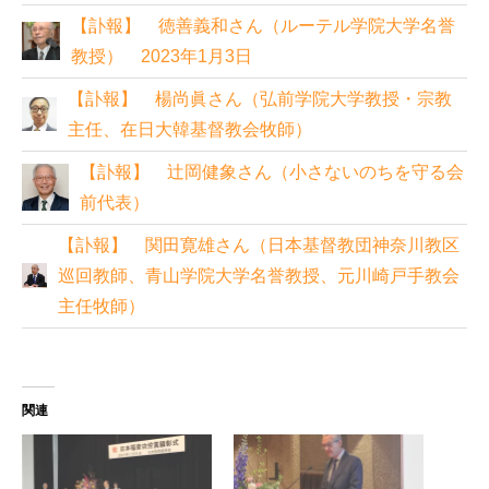
【訃報】 徳善義和さん（ルーテル学院大学名誉
教授） 2023年1月3日
【訃報】 楊尚眞さん（弘前学院大学教授・宗教
主任、在日大韓基督教会牧師）
【訃報】 辻岡健象さん（小さないのちを守る会
前代表）
【訃報】 関田寛雄さん（日本基督教団神奈川教区
巡回教師、青山学院大学名誉教授、元川崎戸手教会
主任牧師）
関連