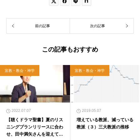


前の記事
次の記事
この記事もおすすめ
宣教・教会・神学
宣教・教会・神学
2022.07.07
2019.05.07
【聴くドラマ聖書】夏のリス
増えている教派、減っている
ニングプランリリースに合わ
教派（３）三大教派の推移
せ、田中満矢さんを迎えてト