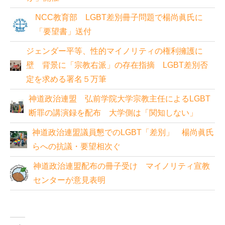
NCC教育部 LGBT差別冊子問題で楊尚眞氏に
「要望書」送付
ジェンダー平等、性的マイノリティの権利擁護に
壁 背景に「宗教右派」の存在指摘 LGBT差別否
定を求める署名５万筆
神道政治連盟 弘前学院大学宗教主任によるLGBT
断罪の講演録を配布 大学側は「関知しない」
神道政治連盟議員懇でのLGBT「差別」 楊尚眞氏
らへの抗議・要望相次ぐ
神道政治連盟配布の冊子受け マイノリティ宣教
センターが意見表明