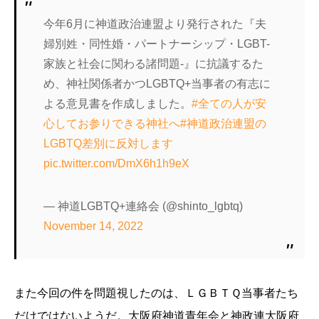
今年6月に神道政治連盟より発行された『夫
婦別姓・同性婚・パートナーシップ・LGBT-
家族と社会に関わる諸問題-』に抗議するた
め、神社関係者かつLGBTQ+当事者の有志に
よる意見書を作成しました。
#全ての人が安
心してお参りできる神社へ
#神道政治連盟の
LGBTQ差別に反対します
pic.twitter.com/DmX6h1h9eX
— 神道LGBTQ+連絡会 (@shinto_lgbtq)
November 14, 2022
また今回の件を問題視したのは、ＬＧＢＴＱ当事者たち
だけではないようだ。大阪府神道青年会と神政連大阪府