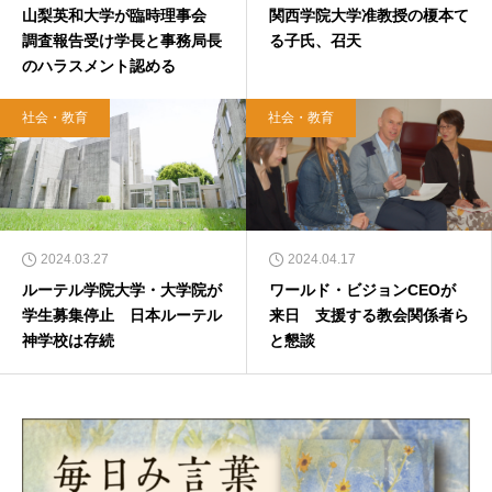
山梨英和大学が臨時理事会
関西学院大学准教授の榎本て
調査報告受け学長と事務局長
る子氏、召天
のハラスメント認める
社会・教育
社会・教育
2024.03.27
2024.04.17
ルーテル学院大学・大学院が
ワールド・ビジョンCEOが
学生募集停止 日本ルーテル
来日 支援する教会関係者ら
神学校は存続
と懇談