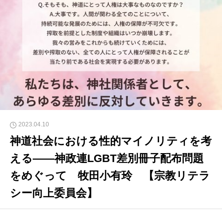
2023.04.10
神道社会における性的マイノリティを考
える――神政連LGBT差別冊子配布問題
をめぐって 牧田小有玲 【宗教リテラ
シー向上委員会】