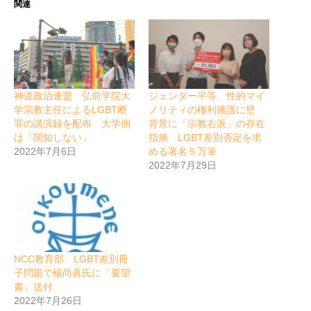
関連
神道政治連盟 弘前学院大
ジェンダー平等、性的マイ
学宗教主任によるLGBT断
ノリティの権利擁護に壁
罪の講演録を配布 大学側
背景に「宗教右派」の存在
は「関知しない」
指摘 LGBT差別否定を求
2022年7月6日
める署名５万筆
2022年7月29日
NCC教育部 LGBT差別冊
子問題で楊尚眞氏に「要望
書」送付
2022年7月26日