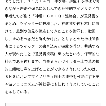
そうした中、１１月１４日、神政連に加盟する神社で働
きながら差別や偏見に苦しんできた性的マイノリティ当
事者たちが集う「神道ＬＧＢＴＱ＋連絡会」が意見書を
まとめ、ツイッターに投稿した。神政連や神社本庁に向
けて、差別や偏見を流布してきたことを謝罪し、撤回
し、止めるべきだと訴えかけた。とりまとめた神社関係
者によるツイッターの書き込みが波紋を呼び、共感する
人が現れたことで意見書投稿に至ったという。保守的な
社会である神社界で、当事者らがツイッター上で草の根
的に組織し声を上げることができるようになったのは、
ＳＮＳにおいてマイノリティ同士の連帯を可能にする第
４波フェミニズムが神社界にも訪れようとしていること
を示している。