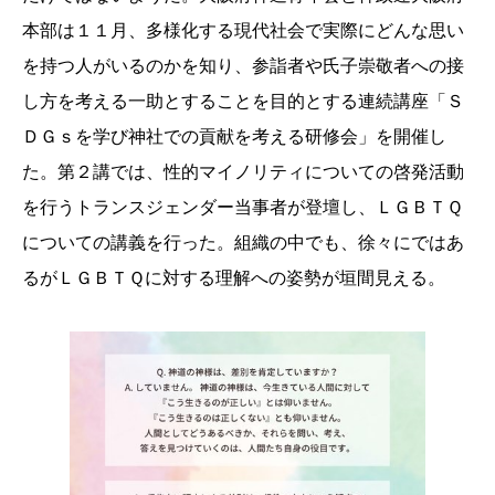
本部は１１月、多様化する現代社会で実際にどんな思い
を持つ人がいるのかを知り、参詣者や氏子崇敬者への接
し方を考える一助とすることを目的とする連続講座「Ｓ
ＤＧｓを学び神社での貢献を考える研修会」を開催し
た。第２講では、性的マイノリティについての啓発活動
を行うトランスジェンダー当事者が登壇し、ＬＧＢＴＱ
についての講義を行った。組織の中でも、徐々にではあ
るがＬＧＢＴＱに対する理解への姿勢が垣間見える。