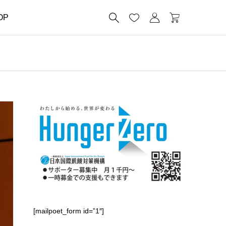




OP
[mailpoet_form id=”1″]