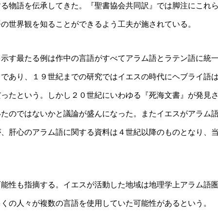
する物語を伝承してきた。『聖書協会共同訳』では脚注にこれ
語の世界観を知ることができるよう工夫が施されている。
を示す最たる例は作中の言語がすべてアラム語とラテン語に統
）であり、１９世紀までの研究ではイエスの時代にヘブライ語
だったという。しかし２０世紀にいわゆる『死海文書』が発見
いたのではないかと議論が盛んになった。またイエスがアラム
が、肝心のアラム語に関する資料は４世紀以降のものとなり、
可能性も指摘する。イエスが活動した地域は地理学上アラム語
多くの人々が複数の言語を使用していた可能性があるという。