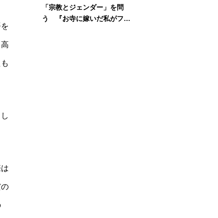
「宗教とジェンダー」を問
う 『お寺に嫁いだ私がフェ
語を
ミニズムに出会って考えたこ
と』刊行記念イベント
ら高
たも
とし
際は
だの
の