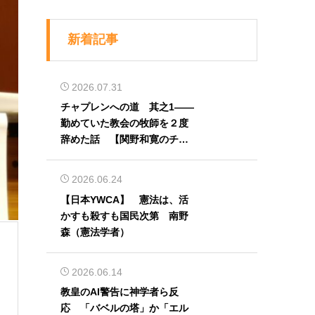
新着記事
2026.07.31
チャプレンへの道 其之1――
勤めていた教会の牧師を２度
辞めた話 【関野和寛のチャ
プレン奮闘記】第32回
2026.06.24
【日本YWCA】 憲法は、活
かすも殺すも国民次第 南野
森（憲法学者）
2026.06.14
教皇のAI警告に神学者ら反
応 「バベルの塔」か「エル