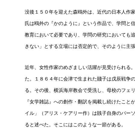
没後１５０年を迎えた森鴎外は、近代の日本人作
氏は鴎外の『かのように』という作品で、学問と
教育において必要であり、学問の研究においても
きない」とする立場には否定的で、そのように主
近年、女性作家のめざましい活躍が見受けられる
た。１８６４年に会津で生まれた賤子は戊辰戦争
る。その後、横浜海岸教会で受洗し、母校のフェ
『女学雑誌』への創作・翻訳を掲載し続けたこと
イル」（アリス・ケアリー作）は賎子自身のパー
ると述べた。そこにはこのような一節がある。