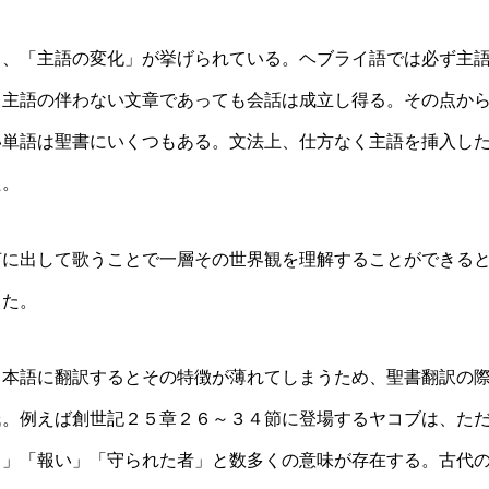
て、「主語の変化」が挙げられている。ヘブライ語では必ず主
、主語の伴わない文章であっても会話は成立し得る。その点か
い単語は聖書にいくつもある。文法上、仕方なく主語を挿入し
た。
声に出して歌うことで一層その世界観を理解することができる
した。
日本語に翻訳するとその特徴が薄れてしまうため、聖書翻訳の
氏。例えば創世記２５章２６～３４節に登場するヤコブは、た
る」「報い」「守られた者」と数多くの意味が存在する。古代