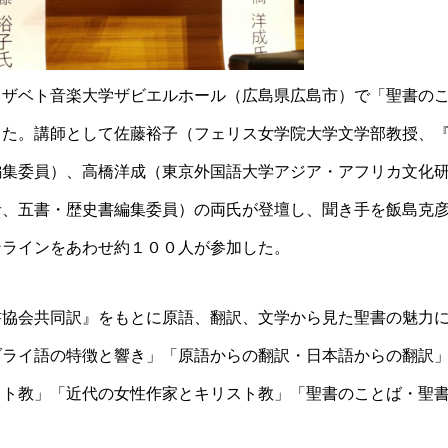
リザベト音楽大学ザビエルホール（広島県広島市）で「聖書の
した。講師として佐藤裕子（フェリス女学院大学文学部教授、
編集委員）、高橋洋成（東京外国語大学アジア・アフリカ文化
者、五書・歴史書編集委員）の両氏が登壇し、聞き手を飯島克
ンラインをあわせ約１００人が参加した。
書協会共同訳』をもとに原語、翻訳、文学から見た聖書の魅力
ブライ語の特徴と響き」「原語からの翻訳・日本語からの翻訳
スト教」「近代の女性作家とキリスト教」「聖書のことば・聖