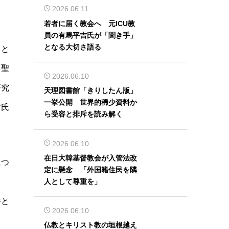
2026.06.11
若者に届く教会へ 元ICU教
員の有馬平吉氏が「聞き手」
となる大切さ語る
こと
『聖
2026.06.10
研究
天理図書館「きりしたん版」
一挙公開 世界的稀少資料か
彦氏
ら受容と排斥を読み解く
2026.06.10
在日大韓基督教会が入管法改
につ
定に懸念 「外国籍住民を隣
人として尊重を」
」
書と
2026.06.10
仏教とキリスト教の垣根越え