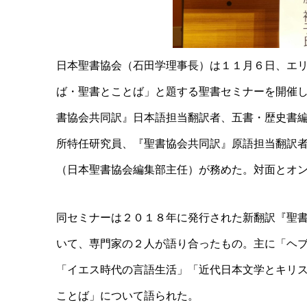
日本聖書協会（石田学理事長）は１１月６日、エ
ば・聖書とことば」と題する聖書セミナーを開催
書協会共同訳』日本語担当翻訳者、五書・歴史書
所特任研究員、『聖書協会共同訳』原語担当翻訳
（日本聖書協会編集部主任）が務めた。対面とオ
同セミナーは２０１８年に発行された新翻訳『聖
いて、専門家の２人が語り合ったもの。主に「ヘ
「イエス時代の言語生活」「近代日本文学とキリ
ことば」について語られた。