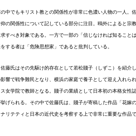
家の中でもキリスト教との関係性が非常に色濃い人物の一人。
信仰の関係性について記している部分に注目。鴎外によると宗
追求すべき対象である。一方で一部の「信じなければ知ること
張をする者は「危険思想家」であると批判している。
。佐藤氏はその先駆け的存在として若松賤子（しずこ）を紹介
の影響で戦争難民となり、横浜の家庭で養子として迎え入れら
リス女学院で教師となる。賤子の業績として日本初の本格女性
が挙げられる。その中で佐藤氏は、賤子が寄稿した作品「花嫁
ソナリテティと日本の近代史を考察する上で非常に重要な作品