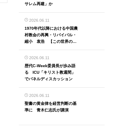
サレム再建」か
2026.06.11
1970年代以降における中国農
村教会の再興・リバイバル・
縮小 袁浩 【この世界の片
隅から】
2026.06.11
歴代C-Week委員長が歩み語
る ICU「キリスト教週間」
でパネルディスカッション
2026.06.11
聖書の黄金律を経営判断の基
準に 青木仁志氏が講演