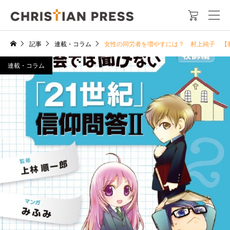

記事
連載・コラム
女性の同労者を増やすには？ 村上純子 【
連載・コラム