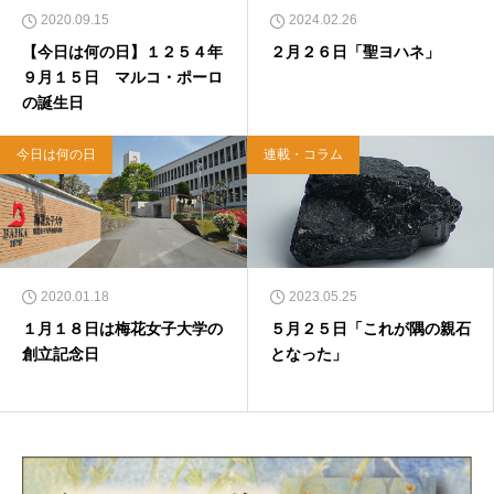
2020.09.15
2024.02.26
【今日は何の日】１２５４年
２月２６日「聖ヨハネ」
９月１５日 マルコ・ポーロ
の誕生日
今日は何の日
連載・コラム
2020.01.18
2023.05.25
１月１８日は梅花女子大学の
５月２５日「これが隅の親石
創立記念日
となった」