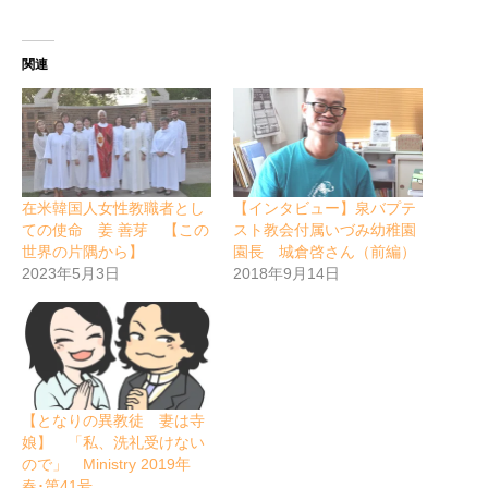
関連
在米韓国人女性教職者とし
【インタビュー】泉バプテ
ての使命 姜 善芽 【この
スト教会付属いづみ幼稚園
世界の片隅から】
園長 城倉啓さん（前編）
2023年5月3日
2018年9月14日
【となりの異教徒 妻は寺
娘】 「私、洗礼受けない
ので」 Ministry 2019年
春･第41号