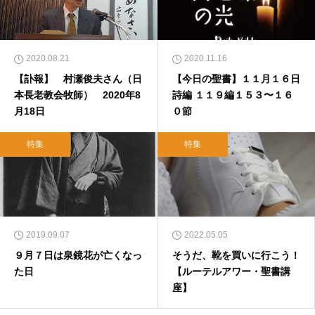
2020.08.21
2020.11.16
【訃報】 村瀬俊夫さん（日
【今日の聖書】１１月１６日
本長老教会牧師） 2020年8
詩編 １１９編１５３〜１６
月18日
０節
特集
特集
2019.09.07
2022.05.05
９月７日は泉鏡花が亡くなっ
そうだ、靴を買いに行こう！
た日
【ルーテルアワー・聖書講
座】