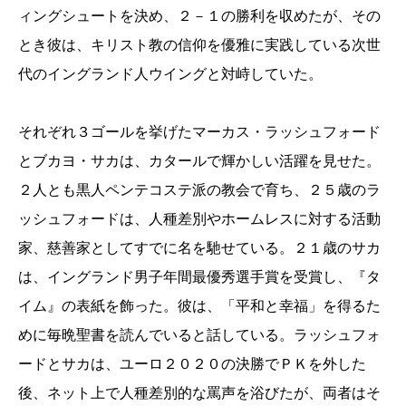
ィングシュートを決め、２－１の勝利を収めたが、その
とき彼は、キリスト教の信仰を優雅に実践している次世
代のイングランド人ウイングと対峙していた。
それぞれ３ゴールを挙げたマーカス・ラッシュフォード
とブカヨ・サカは、カタールで輝かしい活躍を見せた。
２人とも黒人ペンテコステ派の教会で育ち、２５歳のラ
ッシュフォードは、人種差別やホームレスに対する活動
家、慈善家としてすでに名を馳せている。２１歳のサカ
は、イングランド男子年間最優秀選手賞を受賞し、『タ
イム』の表紙を飾った。彼は、「平和と幸福」を得るた
めに毎晩聖書を読んでいると話している。ラッシュフォ
ードとサカは、ユーロ２０２０の決勝でＰＫを外した
後、ネット上で人種差別的な罵声を浴びたが、両者はそ