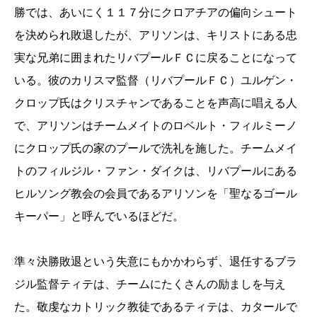
勝では、あいにく１１７分にクロアチアの偏向シュート
を決められ敗退したが、アリソンは、キリストにある忠
実な兄弟に囲まれたリバプールＦＣに戻ることになって
いる。彼のカリスマ監督（リバプールＦＣ）ユルゲン・
クロップ氏はクリスチャンであることを声高に唱える人
で、アリソンはチームメイトのロベルト・フィルミーノ
にクロップ氏の家のプールで洗礼を施した。チームメイ
トのフィルジル・ファン・ダイクは、リバプールにある
ヒルソング教会の会員であるアリソンを「聖なるゴール
キーパー」と呼んでいるほどだ。
準々決勝敗退という失意にもかかわらず、退任するブラ
ジル監督ティテは、チームにたくさんの励ましを与え
た。敬虔なカトリック教徒であるティテは、カタールで