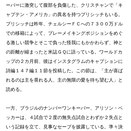
ーパーに激突して腹部を負傷した、クリスチャンで「キ
ャプテン・アメリカ」の異名を持つプリシッチもいる。
プリシッチは昨年、チェルシーＦＣへの７３００万ドル
での移籍によって、プレーメイキングポジションをめぐ
る激しい競争とそこで負った怪我にもかかわらず、神と
の距離が縮まったと米誌ＧＱに語っている。ワールドカ
ップの２カ月前、彼はインスタグラムのキャプションに
詩編１４７編１１節を投稿した。この節は、「主が喜ば
れるのは主を畏れる人、主の無限の愛を待ち望む人」と
読める。
一方、ブラジルのナンバーワンキーパー、アリソン・ベ
ッカーは、４試合で２度の無失点試合とわずか２失点と
いう記録を立て、見事なセーブを披露している。準々決