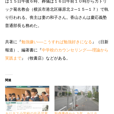
は１５日午後６時、葬儀は１６日午前１０時からカトリ
ック菊名教会（横浜市港北区篠原北２─１５─１７）で執
り行われる。喪主は妻の和子さん。香山さんは慶応義塾
普通部長も務めた。
共著に『
勉強嫌い──こうすれば勉強好きになる
』（日新
報道）、編著書に『
中学校のカウンセリング──理論から
実践まで
』（牧書店）などがある。
関連
カリタス小学校の女子児童
殺傷事件から３年 カリタ