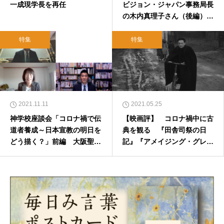
一成現学長を再任
ビジョン・ジャパン事務局長
の木内真理子さん（後編）
「自分にはできない」と思っ
たとき、神への祈りが出てく
特集
特集
る
2021.11.11
2021.05.25
神学校座談会「コロナ禍で伝
【映画評】 コロナ禍中に古
道者養成～日本宣教の明日を
典を観る 『田舎司祭の日
どう描く？」前編 大阪聖書
記』『アメイジング・グレイ
学院×関西聖書学院×お茶の水
ス アレサ・フランクリン』
聖書学院
「ジャン＝ポール・ベルモン
ド傑作選２」「カトリーヌ・
スパーク特集上映」