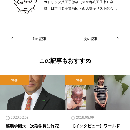
カトリック八王子教会（東京都八王子市）会
員。日本同盟基督教団・西大寺キリスト教会
（岡山市）で受洗。１９６５年、兵庫県生ま
れ。関西学院大学社会学部卒業。９０年代、い
のちのことば社で「いのちのことば」「百万人
の福音」の編集責任者を務め、新教出版社を経
前の記事
次の記事
て、雜賀編集工房として独立。
この記事もおすすめ
特集
特集
2020.02.08
2019.08.09
酪農学園大 次期学長に竹花
【インタビュー】ワールド・