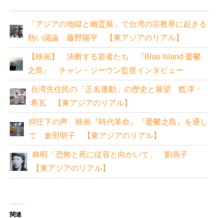
「アジアの地獄と幽霊展」で台湾の宗教界に起きる
熱い議論 藤野陽平 【東アジアのリアル】
【映画】 決断する若者たち 『Blue Island 憂鬱
之島』 チャン・ジーウン監督インタビュー
台湾先住民の「正名運動」の歴史と展望 甦濘・
希瓦 【東アジアのリアル】
抑圧下の声 映画『時代革命』『憂鬱之島』を通し
て 倉田明子 【東アジアのリアル】
林昭「恐怖と死に従容と向かいて」 劉燕子
【東アジアのリアル】
関連