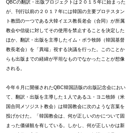
QBCの翻訳・出版プロジェクトは２０１５年に始まった
が、刊行以前の２０１７年には韓国の主要プロテスタン
ト教団の一つである大韓イエス教長老会（合同）が所属
教会や信徒に対してその使用を禁止することを決定した
ほか、翻訳・出版を主導したイム・ボラ牧師（韓国基督
教長老会）を「異端」視する決議を行った。このことか
らも出版までの経緯が平坦なものでなかったことが想像
される。
今年６月に開催されたQBC韓国語版の出版記念会におい
て、翻訳・出版を主導した１人であるユ・ヨニ牧師（米
国合同メソジスト教会）は韓国教会に次のような言葉を
投げかけた。「韓国教会は、何が正しいのかについて固
まった価値観を有している。しかし、何が正しいかは新