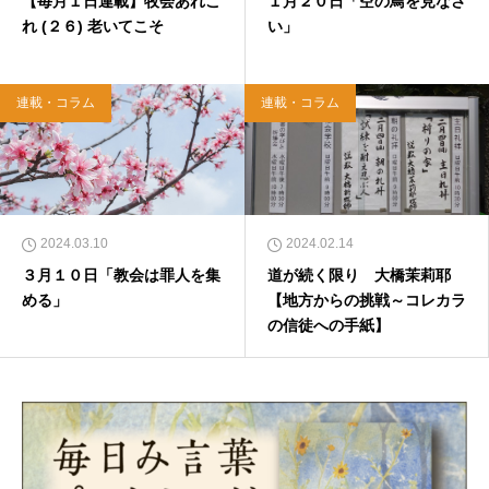
【毎月１日連載】牧会あれこ
１月２０日「空の鳥を見なさ
れ (２６) 老いてこそ
い」
連載・コラム
連載・コラム
2024.03.10
2024.02.14
３月１０日「教会は罪人を集
道が続く限り 大橋茉莉耶
める」
【地方からの挑戦～コレカラ
の信徒への手紙】