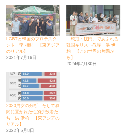
LGBTと韓国のプロテスタ
「懲戒・破門」であふれる
ント 李 相勲 【東アジア
韓国キリスト教界 洪 伊
のリアル】
杓 【この世界の片隅か
2021年7月16日
ら】
2024年7月30日
2030男女の分断、そして狭
間に置かれた性的少数者た
ち 洪 伊杓 【東アジアの
リアル】
2022年5月8日