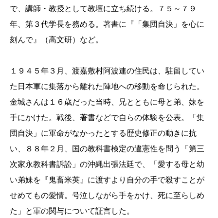
で、講師・教授として教壇に立ち続ける。７５～７９
年、第３代学長を務める。著書に『「集団自決」を心に
刻んで』（高文研）など。
１９４５年３月、渡嘉敷村阿波連の住民は、駐留してい
た日本軍に集落から離れた陣地への移動を命じられた。
金城さんは１６歳だった当時、兄とともに母と弟、妹を
手にかけた。戦後、著書などで自らの体験を公表。「集
団自決」に軍命がなかったとする歴史修正の動きに抗
い、８８年２月、国の教科書検定の違憲性を問う「第三
次家永教科書訴訟」の沖縄出張法廷で、「愛する母と幼
い弟妹を『鬼畜米英』に渡すより自分の手で殺すことが
せめてもの愛情。号泣しながら手をかけ、死に至らしめ
た」と軍の関与について証言した。