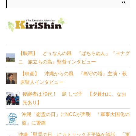
【映画】 どぅなんの風 『ばちらぬん』『ヨナグ
ニ 旅立ちの島』監督インタビュー
【映画】 沖縄からの風 『島守の塔』主演・萩
原聖人インタビュー
後継者は70代！ 島 しづ子 【夕暮れに、なお
光あり】
沖縄「慰霊の日」にNCCが声明 「軍事大国化の
道」に警鐘
沖縄「慰霊の日」にカトリック正平協が談話 「軍