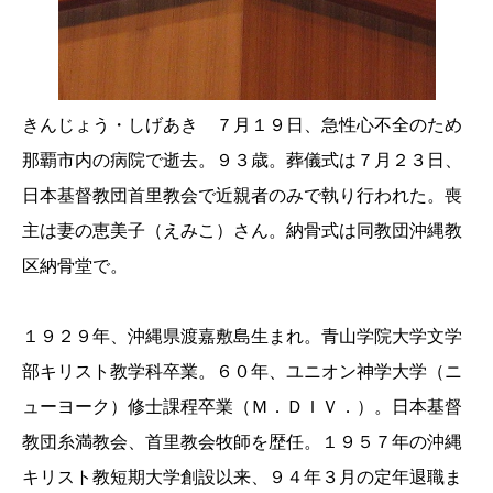
きんじょう・しげあき ７月１９日、急性心不全のため
那覇市内の病院で逝去。９３歳。葬儀式は７月２３日、
日本基督教団首里教会で近親者のみで執り行われた。喪
主は妻の恵美子（えみこ）さん。納骨式は同教団沖縄教
区納骨堂で。
１９２９年、沖縄県渡嘉敷島生まれ。青山学院大学文学
部キリスト教学科卒業。６０年、ユニオン神学大学（ニ
ューヨーク）修士課程卒業（Ｍ．ＤＩＶ．）。日本基督
教団糸満教会、首里教会牧師を歴任。１９５７年の沖縄
キリスト教短期大学創設以来、９４年３月の定年退職ま