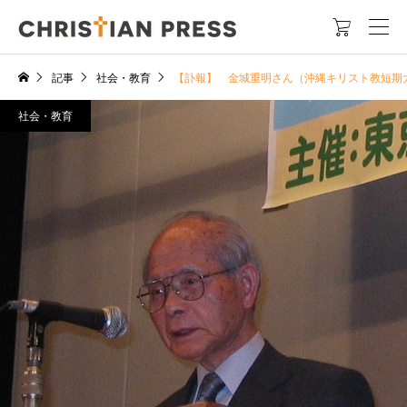

記事
社会・教育
【訃報】 金城重明さん（沖縄キリスト教短期
社会・教育