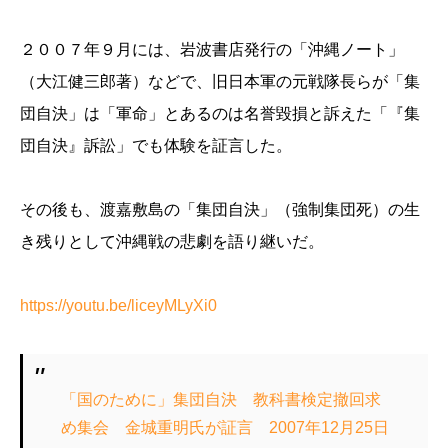
２００７年９月には、岩波書店発行の「沖縄ノート」
（大江健三郎著）などで、旧日本軍の元戦隊長らが「集
団自決」は「軍命」とあるのは名誉毀損と訴えた「『集
団自決』訴訟」でも体験を証言した。
その後も、渡嘉敷島の「集団自決」（強制集団死）の生
き残りとして沖縄戦の悲劇を語り継いだ。
https://youtu.be/liceyMLyXi0
「国のために」集団自決 教科書検定撤回求
め集会 金城重明氏が証言 2007年12月25日