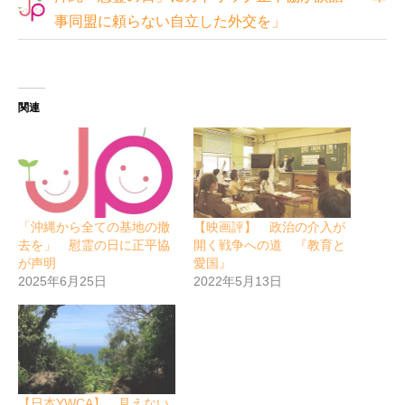
事同盟に頼らない自立した外交を」
関連
「沖縄から全ての基地の撤
【映画評】 政治の介入が
去を」 慰霊の日に正平協
開く戦争への道 『教育と
が声明
愛国』
2025年6月25日
2022年5月13日
【日本YWCA】 見えない