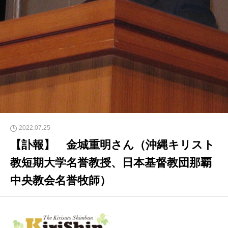
2022.07.25
【訃報】 金城重明さん（沖縄キリスト
教短期大学名誉教授、日本基督教団那覇
中央教会名誉牧師）