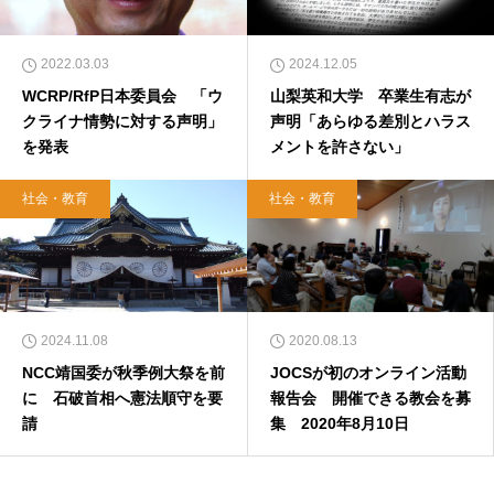
2022.03.03
2024.12.05
WCRP/RfP日本委員会 「ウ
山梨英和大学 卒業生有志が
クライナ情勢に対する声明」
声明「あらゆる差別とハラス
を発表
メントを許さない」
社会・教育
社会・教育
2024.11.08
2020.08.13
NCC靖国委が秋季例大祭を前
JOCSが初のオンライン活動
に 石破首相へ憲法順守を要
報告会 開催できる教会を募
請
集 2020年8月10日