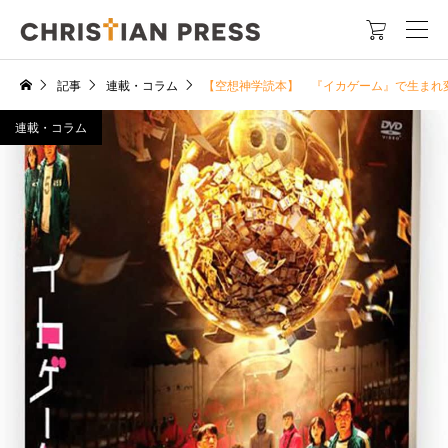

記事
連載・コラム
【空想神学読本】 『イカゲーム』で生まれ変わる 
連載・コラム