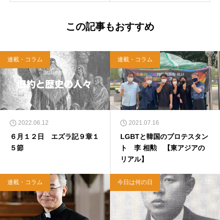
この記事もおすすめ
連載・コラム
連載・コラム
2022.06.12
2021.07.16
６月１２日 エズラ記９章１
LGBTと韓国のプロテスタン
５節
ト 李 相勲 【東アジアの
リアル】
連載・コラム
今日は何の日