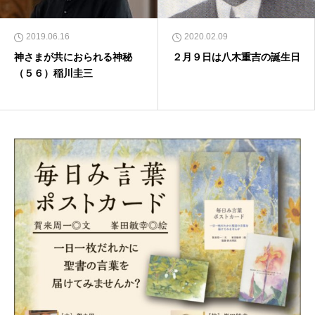
2019.06.16
2020.02.09
神さまが共におられる神秘
２月９日は八木重吉の誕生日
（５６）稲川圭三