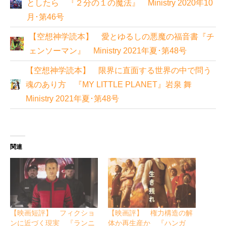
としたら 『２分の１の魔法』 Ministry 2020年10
月･第46号
【空想神学読本】 愛とゆるしの悪魔の福音書『チ
ェンソーマン』 Ministry 2021年夏･第48号
【空想神学読本】 限界に直面する世界の中で問う
魂のあり方 『MY LITTLE PLANET』岩泉 舞
Ministry 2021年夏･第48号
関連
【映画短評】 フィクショ
【映画評】 権力構造の解
ンに近づく現実 『ランニ
体か再生産か 『ハンガ