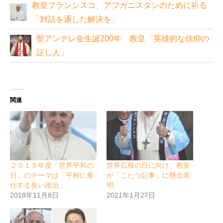
教皇フランシスコ、アフガニスタンのために祈る
「対話を通した解決を」
聖アンデレ金生誕200年 教皇「英雄的な信仰の
証し人」
関連
２０１９年度「世界平和の
世界広報の日に向け、教皇
日」のテーマは「平和に奉
が「こたつ記事」に懸念表
仕する良い政治」
明
2018年11月8日
2021年1月27日