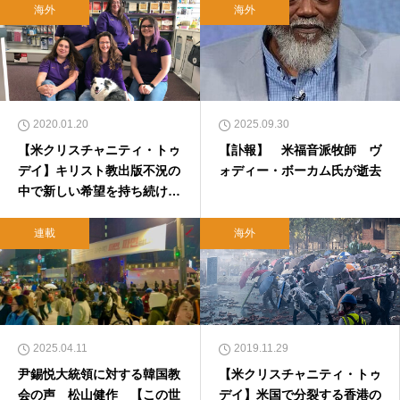
海外
海外
2020.01.20
2025.09.30
【米クリスチャニティ・トゥ
【訃報】 米福音派牧師 ヴ
デイ】キリスト教出版不況の
ォディー・ボーカム氏が逝去
中で新しい希望を持ち続ける
（前編）
連載
海外
2025.04.11
2019.11.29
尹錫悦大統領に対する韓国教
【米クリスチャニティ・トゥ
会の声 松山健作 【この世
デイ】米国で分裂する香港の