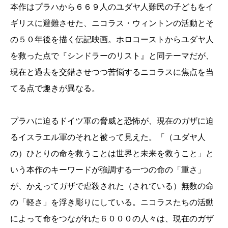
本作はプラハから６６９人のユダヤ人難民の子どもをイ
ギリスに避難させた、ニコラス・ウィントンの活動とそ
の５０年後を描く伝記映画。ホロコーストからユダヤ人
を救った点で『シンドラーのリスト』と同テーマだが、
現在と過去を交錯させつつ苦悩するニコラスに焦点を当
てる点で趣きが異なる。
プラハに迫るドイツ軍の脅威と恐怖が、現在のガザに迫
るイスラエル軍のそれと被って見えた。「（ユダヤ人
の）ひとりの命を救うことは世界と未来を救うこと」と
いう本作のキーワードが強調する一つの命の「重さ」
が、かえってガザで虐殺された（されている）無数の命
の「軽さ」を浮き彫りにしている。ニコラスたちの活動
によって命をつながれた６０００の人々は、現在のガザ