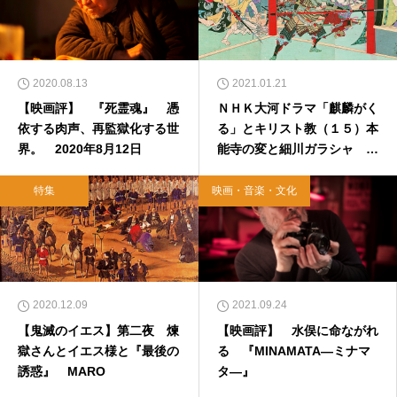
2020.08.13
2021.01.21
【映画評】 『死霊魂』 憑
ＮＨＫ大河ドラマ「麒麟がく
依する肉声、再監獄化する世
る」とキリスト教（１５）本
界。 2020年8月12日
能寺の変と細川ガラシャ 前
編
特集
映画・音楽・文化
2020.12.09
2021.09.24
【鬼滅のイエス】第二夜 煉
【映画評】 水俣に命ながれ
獄さんとイエス様と『最後の
る 『MINAMATA―ミナマ
誘惑』 MARO
タ―』