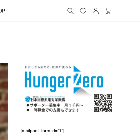




OP
[mailpoet_form id=”1″]