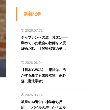
新着記事
2026.07.31
チャプレンへの道 其之1――
勤めていた教会の牧師を２度
辞めた話 【関野和寛のチャ
プレン奮闘記】第32回
2026.06.24
【日本YWCA】 憲法は、活
かすも殺すも国民次第 南野
森（憲法学者）
2026.06.14
教皇のAI警告に神学者ら反
応 「バベルの塔」か「エル