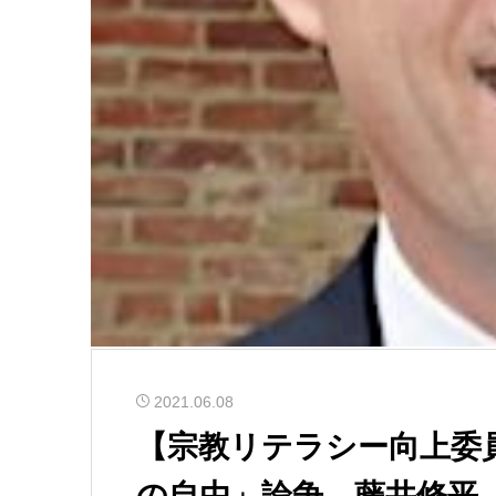
2021.06.08
【宗教リテラシー向上委
の自由」論争 藤井修平