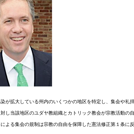
感染が拡大している州内のいくつかの地区を特定し、集会や礼
に対し当該地区のユダヤ教組織とカトリック教会が宗教活動の
州による集会の規制は宗教の自由を保障した憲法修正第１条に