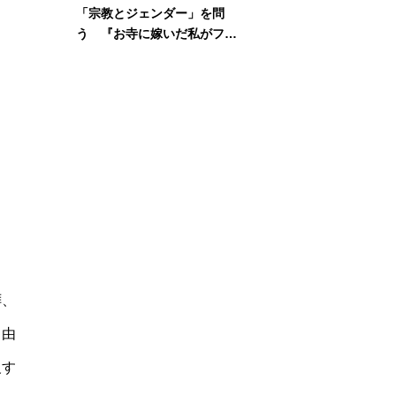
「宗教とジェンダー」を問
う 『お寺に嫁いだ私がフェ
ミニズムに出会って考えたこ
と』刊行記念イベント
拝、
自由
反す