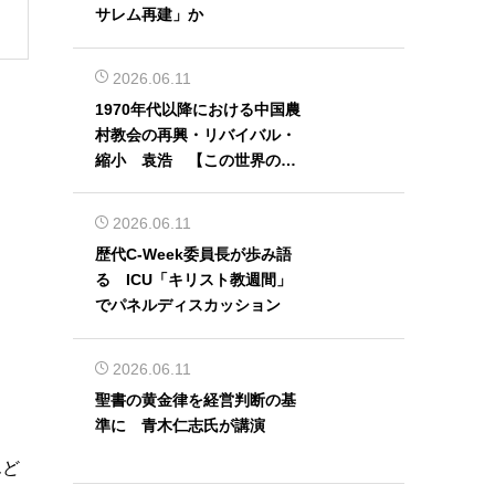
サレム再建」か
2026.06.11
1970年代以降における中国農
村教会の再興・リバイバル・
縮小 袁浩 【この世界の片
隅から】
2026.06.11
歴代C-Week委員長が歩み語
る ICU「キリスト教週間」
でパネルディスカッション
2026.06.11
聖書の黄金律を経営判断の基
準に 青木仁志氏が講演
んど