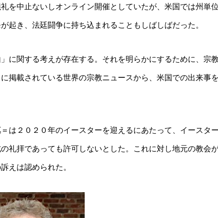
儀礼を中止ないしオンライン開催としていたが、米国では州単
発が起き、法廷闘争に持ち込まれることもしばしばだった。
由」に関する考えが存在する。それを明らかにするために、宗
』に掲載されている世界の宗教ニュースから、米国での出来事
真
＝は２０２０年のイースターを迎えるにあたって、イースタ
式の礼拝であっても許可しないとした。これに対し地元の教会
の訴えは認められた。