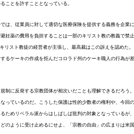
めることを許すこととなっている。
訟では、従業員に対して適切な医療保険を提供する義務を企業
が避妊薬の費用を負担することは一部のキリスト教の教義で禁
とキリスト教徒の経営者が主張し、最高裁はこの訴えを認めた。
対するケーキの作成を拒んだコロラド州のケーキ職人の行為が
。
て規制に反発する宗教団体が相次いだことも理解できるだろう
になっているのだ。こうした保護は性的少数者の権利や、今回
あるためリベラル派からはしばしば批判の対象となっているが
をどのように受け止めるにせよ、「宗教の自由」の広まりは米