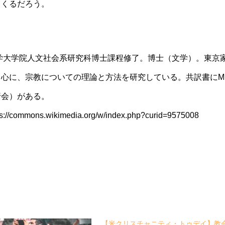
てくるだろう。
学大学院人文社会系研究科博士課程修了。博士（文学）。東京
中心に、宗教についての理論と方法を研究している。共訳書にM
行会）がある。
ps://commons.wikimedia.org/w/index.php?curid=9575008
【米クリスチャニティ・トゥデイ】教