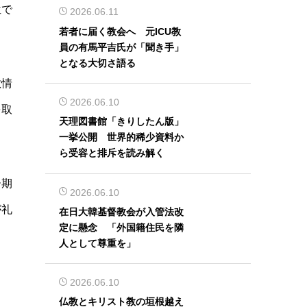
位で
2026.06.11
若者に届く教会へ 元ICU教
員の有馬平吉氏が「聞き手」
となる大切さ語る
教情
2026.06.10
を取
天理図書館「きりしたん版」
一挙公開 世界的稀少資料か
ら受容と排斥を読み解く
ー期
2026.06.10
が礼
在日大韓基督教会が入管法改
定に懸念 「外国籍住民を隣
人として尊重を」
2026.06.10
仏教とキリスト教の垣根越え