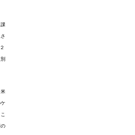
に課
止さ
２
差別
。米
のケ
、こ
国の