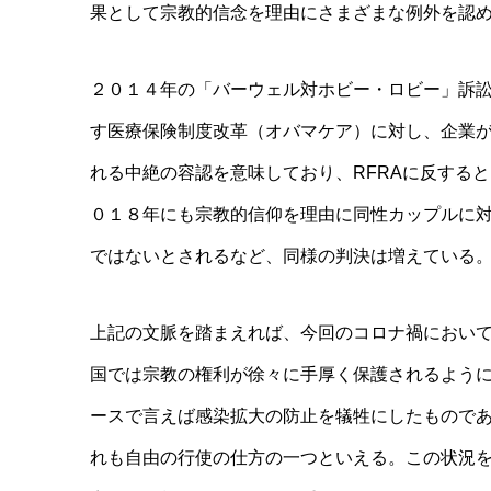
果として宗教的信念を理由にさまざまな例外を認
２０１４年の「バーウェル対ホビー・ロビー」訴
す医療保険制度改革（オバマケア）に対し、企業
れる中絶の容認を意味しており、RFRAに反する
０１８年にも宗教的信仰を理由に同性カップルに
ではないとされるなど、同様の判決は増えている
上記の文脈を踏まえれば、今回のコロナ禍におい
国では宗教の権利が徐々に手厚く保護されるよう
ースで言えば感染拡大の防止を犠牲にしたもので
れも自由の行使の仕方の一つといえる。この状況