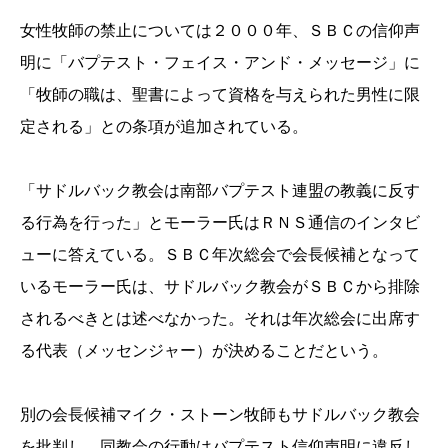
女性牧師の禁止については２０００年、ＳＢＣの信仰声
明に「バプテスト・フェイス・ア
ンド・メッセージ」に
「牧師の職は、聖書によって資格を与えられ
た男性に限
定される」との条項が追加されている。
「サドルバック教会は南部バプテスト連盟の教義に反す
る行為を行
った」とモーラー氏はＲＮＳ通信のインタビ
ューに答えている。ＳＢＣ年次総会で会長候補となって
いるモーラー氏は、サドルバッ
ク教会がＳＢＣから排除
されるべきとは述べなかった。それは年次
総会に出席す
る代表（メッセンジャー）が決めることだという。
別の会長候補マイク・ストーン牧師もサドルバック教会
を批判し
、同教会の行動はバプテスト信仰声明に違反し