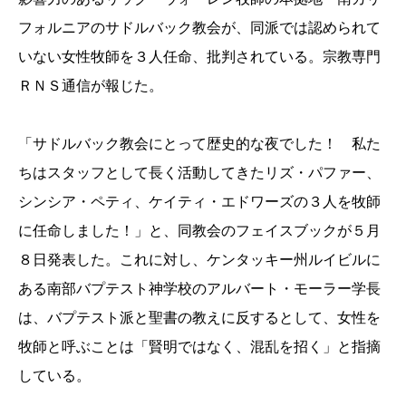
フォルニアの
サドルバック教会が、同派では認められて
いない女性牧師を３人任命、批判されている。宗教専門
ＲＮＳ通信が報じた。
「サドルバック教会にとって歴史的な夜でした！ 私た
ちはスタッフとして長く活動してきたリズ・パファー、
シンシ
ア・ペティ、ケイティ・エドワーズの３人を牧師
に任命しました！
」と、同教会のフェイスブックが５月
８日発表した。これに対し、ケンタッキー州ルイビルに
ある南部バプテスト神学校
のアルバート・モーラー学長
は、
バプテスト派と聖書の教えに反するとして、女性を
牧師と呼ぶこと
は「賢明ではなく、混乱を招く」と指摘
している。