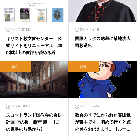
2022.02.06
2023.05.19
キリスト教文書センター 公
国際カリタス総裁に菊地功大
式サイトをリニューアル 20
司教選出
0本以上の書評が読める総合
サイトへ
特集
特集
2024.10.02
2022.06.24
スコットランド国教会の合併
教会のすでに作られた雰囲気
計画 その後 藤守 麗 【こ
が苦手です。初めて行くと疎
の世界の片隅から】
外感をおぼえます。【ルーテ
ルアワー・聖書講座】