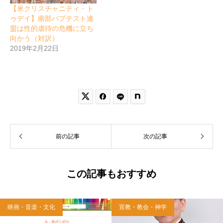
【米クリスチャニティ・ト
ゥデイ】南部バプテスト連
盟は性的虐待の危機に立ち
向かう（対訳）
2019年2月22日


前の記事
次の記事
この記事もおすすめ
映画・音楽・文化
宣教・教会・神学