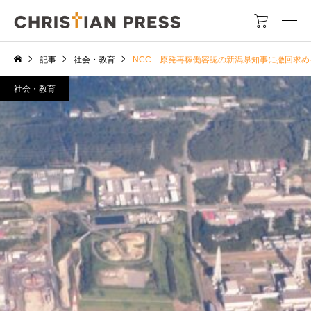

記事
社会・教育
NCC 原発再稼働容認の新潟県知事に撤回求め
社会・教育