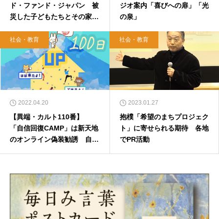
ド・ファンド・ジャパン 被
ジオ案内「喜びへの扉」「光
災した子どもたちとその家族
の泉」
の支援を呼びかけ
社会・教育
社会・教育
2022.04.20
2023.01.27
【異端・カルト110番】
抱樸「希望のまちプロジェク
「自信回復CAMP」は新天地
ト」に寄せられる期待 各地
のオンライン偽装勧誘 自己
でPR活動
肯定感の低い孤独な若者の心
理につけ込み