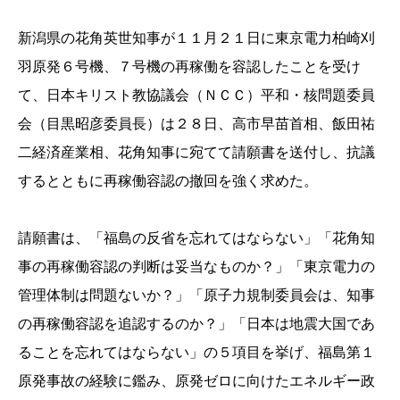
新潟県の花角英世知事が１１月２１日に東京電力柏崎刈
羽原発６号機、７号機の再稼働を容認したことを受け
て、日本キリスト教協議会（ＮＣＣ）平和・核問題委員
会（目黒昭彦委員長）は２８日、高市早苗首相、飯田祐
二経済産業相、花角知事に宛てて請願書を送付し、抗議
するとともに再稼働容認の撤回を強く求めた。
請願書は、「福島の反省を忘れてはならない」「花角知
事の再稼働容認の判断は妥当なものか？」「東京電力の
管理体制は問題ないか？」「原子力規制委員会は、知事
の再稼働容認を追認するのか？」「日本は地震大国であ
ることを忘れてはならない」の５項目を挙げ、福島第１
原発事故の経験に鑑み、原発ゼロに向けたエネルギー政