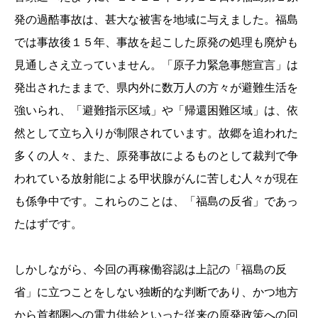
発の過酷事故は、甚大な被害を地域に与えました。福島
では事故後１５年、事故を起こした原発の処理も廃炉も
見通しさえ立っていません。「原子力緊急事態宣言」は
発出されたままで、県内外に数万人の方々が避難生活を
強いられ、「避難指示区域」や「帰還困難区域」は、依
然として立ち入りが制限されています。故郷を追われた
多くの人々、また、原発事故によるものとして裁判で争
われている放射能による甲状腺がんに苦しむ人々が現在
も係争中です。これらのことは、「福島の反省」であっ
たはずです。
しかしながら、今回の再稼働容認は上記の「福島の反
省」に立つことをしない独断的な判断であり、かつ地方
から首都圏への電力供給といった従来の原発政策への回