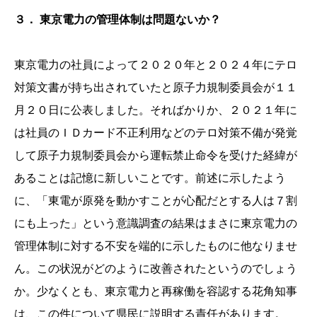
３． 東京電力の管理体制は問題ないか？
東京電力の社員によって２０２０年と２０２４年にテロ
対策文書が持ち出されていたと原子力規制委員会が１１
月２０日に公表しました。そればかりか、２０２１年に
は社員のＩＤカード不正利用などのテロ対策不備が発覚
して原子力規制委員会から運転禁止命令を受けた経緯が
あることは記憶に新しいことです。前述に示したよう
に、「東電が原発を動かすことが心配だとする人は７割
にも上った」という意識調査の結果はまさに東京電力の
管理体制に対する不安を端的に示したものに他なりませ
ん。この状況がどのように改善されたというのでしょう
か。少なくとも、東京電力と再稼働を容認する花角知事
は、この件について県民に説明する責任があります。