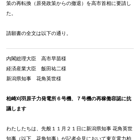
策の再転換（原発政策からの撤退）を高市首相に要請し
た。
請願書の全文は以下の通り。
内閣総理大臣 高市早苗様
経済産業大臣 飯田祐二様
新潟県知事 花角英世様
柏崎刈羽原子力発電所６号機、７号機の再稼働容認に抗
議します
わたしたちは、先般１１月２１日に新潟県知事 花角英世
知事（以下、花角知事）が記者会見において東京電力柏