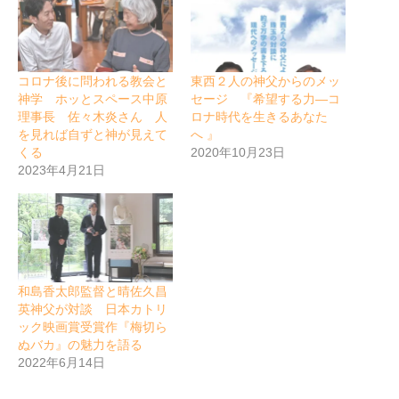
コロナ後に問われる教会と
東西２人の神父からのメッ
神学 ホッとスペース中原
セージ 『希望する力―コ
理事長 佐々木炎さん 人
ロナ時代を生きるあなた
を見れば自ずと神が見えて
へ 』
くる
2020年10月23日
2023年4月21日
和島香太郎監督と晴佐久昌
英神父が対談 日本カトリ
ック映画賞受賞作『梅切ら
ぬバカ』の魅力を語る
2022年6月14日