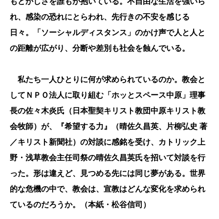
もどかしさを誰もが抱いている。不自由な生活を強いら
れ、感染の恐れにとらわれ、先行きの不安を感じる
日々。「ソーシャルディスタンス」のかけ声で人と人と
の距離が広がり、分断や差別も社会を蝕んでいる。
私たち一人ひとりに何が求められているのか。教会と
してＮＰＯ法人に取り組む「ホッとスペース中原」理事
長の佐々木炎氏（日本聖契キリスト教団中原キリスト教
会牧師）が、『希望する力』（晴佐久昌英、片柳弘史 著
／キリスト新聞社）の対談に感銘を受け、カトリック上
野・浅草教会主任司祭の晴佐久昌英氏を招いて対談を行
った。形は違えど、見つめる先には同じ夢がある。世界
的な危機の中で、教会は、宣教はどんな変化を求められ
ているのだろうか。（本紙・松谷信司）