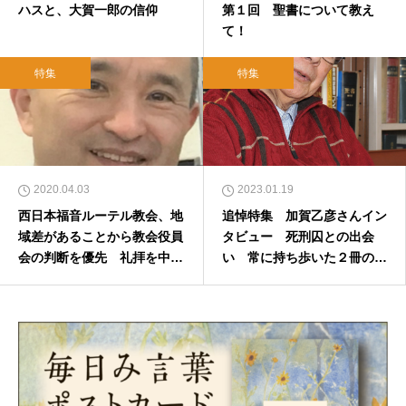
ハスと、大賀一郎の信仰
第１回 聖書について教え
て！
特集
特集
2020.04.03
2023.01.19
西日本福音ルーテル教会、地
追悼特集 加賀乙彦さんイン
域差があることから教会役員
タビュー 死刑囚との出会
会の判断を優先 礼拝を中止
い 常に持ち歩いた２冊の聖
した教会も
書 【ハタから見ていたキリ
スト教】