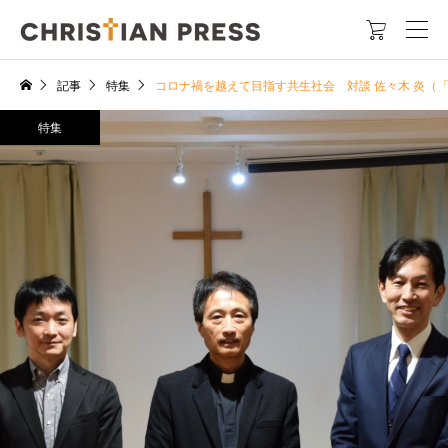

記事
特集
コロナ禍を越えて目指す共生社会 対談 佐々木 炎（
特集