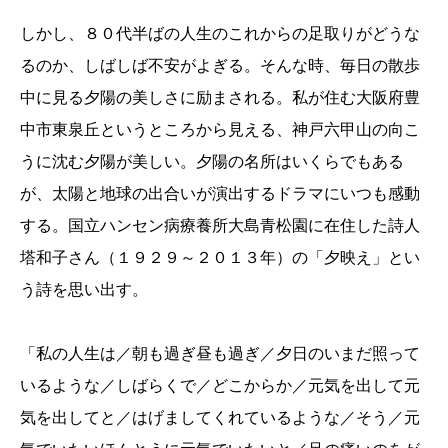
しかし、８０代半ばの人生のこれからの足取りがどうな
るのか、しばしば不安がよぎる。そんな時、毎日の散歩
中に見る夕陽の美しさに励まされる。私が住む大阪府豊
中市東泉丘というところから見える、神戸六甲山の向こ
うに沈む夕陽が美しい。夕陽の名所はいくらでもある
が、太陽と地球の出合いが演出するドラマにいつも感動
する。国立ハンセン病療養所大島青松園に在住した詩人
塔和子さん（１９２９～２０１３年）の「夕映え」とい
う詩を思い出す。
「私の人生は／朝も過ぎ昼も過ぎ／夕日のいまだ照って
いるような／しばらくで／どこからか／元気を出して元
気を出してと／はげましてくれているような／そう／元