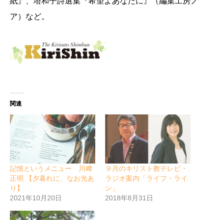
紙』、塔和子詩選集『希望よあなたに』（編集工房ノ
ア）など。
関連
記憶というメニュー 川﨑
９月のキリスト教テレビ・
正明 【夕暮れに、なお光あ
ラジオ案内「ライフ・ライ
り】
ン」
2021年10月20日
2018年8月31日