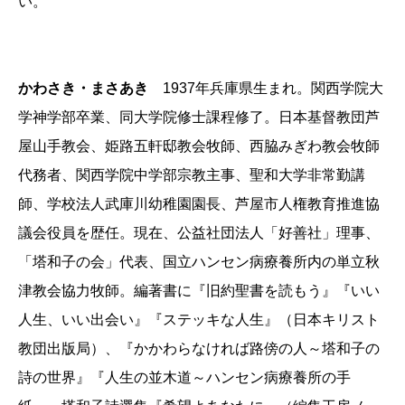
い。
かわさき・まさあき
1937年兵庫県生まれ。関西学院大
学神学部卒業、同大学院修士課程修了。日本基督教団芦
屋山手教会、姫路五軒邸教会牧師、西脇みぎわ教会牧師
代務者、関西学院中学部宗教主事、聖和大学非常勤講
師、学校法人武庫川幼稚園園長、芦屋市人権教育推進協
議会役員を歴任。現在、公益社団法人「好善社」理事、
「塔和子の会」代表、国立ハンセン病療養所内の単立秋
津教会協力牧師。編著書に『旧約聖書を読もう』『いい
人生、いい出会い』『ステッキな人生』（日本キリスト
教団出版局）、『かかわらなければ路傍の人～塔和子の
詩の世界』『人生の並木道～ハンセン病療養所の手