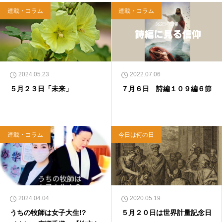
連載・コラム
連載・コラム
2024.05.23
2022.07.06
５月２３日「未来」
７月６日 詩編１０９編６節
連載・コラム
今日は何の日
2024.04.04
2020.05.19
うちの牧師は女子大生!?
５月２０日は世界計量記念日