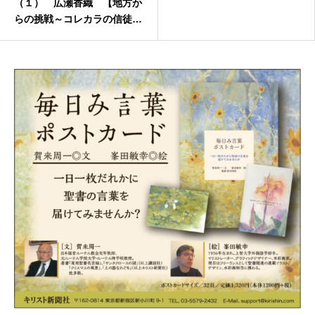
（１） 広瀬香織 【地方か
らの挑戦～コレカラの信徒へ
の手紙】