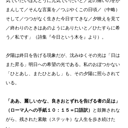
気でいたいほんとうに元気でいたいと／足の痛いのをが
まんして／そんな言葉を／つぶやくこの日頃／（中略）
そして／つつがなく生きた今日すてきな／夕映えを見て
／終わりのときはあのようにありたいと／ひたすらに希
う／私です」（詩集『今日という木を』より）。
夕陽は終日を告げる現象だが、沈みゆくその光は「日は
また昇る」明日への希望の光である。私のおぼつかない
「ひとあし、またひとあし」も、その夕陽に照らされて
いる。
「ああ、麗しいかな、良きおとずれを告げる者の足は」
（ローマ人への手紙１０：１５＝口語訳）
と鼓舞されな
がら、残された素敵（ステッキ）な人生を歩き続けた