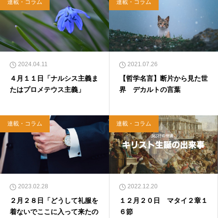
連載・コラム
連載・コラム
2024.04.11
2021.07.26
４月１１日「ナルシス主義ま
【哲学名言】断片から見た世
たはプロメテウス主義」
界 デカルトの言葉
連載・コラム
連載・コラム
2023.02.28
2022.12.20
２月２８日「どうして礼服を
１２月２０日 マタイ２章１
着ないでここに入って来たの
６節