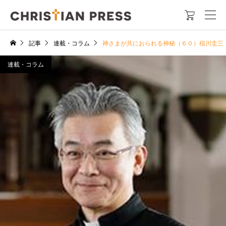

記事
連載・コラム
神さまが共におられる神秘（６０）稲川圭三
連載・コラム