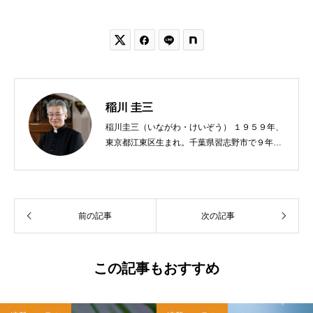


稲川 圭三
稲川圭三（いながわ・けいぞう） １９５９年、
東京都江東区生まれ。千葉県習志野市で９年
間、公立小学校の教員をする。９７年、カトリ
ック司祭に叙階。西千葉教会助任、青梅・あき
る野教会主任兼任、八王子教会主任を経て、現
在、麻布教会主任司祭。著書に『神さまからの
前の記事
次の記事
贈りもの』『神様のみこころ』『３６５日全部
が神さまの日』『イエスさまといつもいっし
ょ』『神父さまおしえて』（サンパウロ）『神
さまが共にいてくださる神秘』『神さまのまな
この記事もおすすめ
ざしを生きる』『ただひとつの中心は神さま』
（雑賀編集工房）。