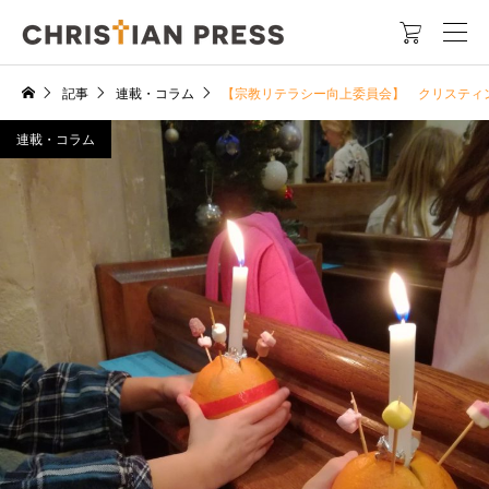

記事
連載・コラム
【宗教リテラシー向上委員会】 クリスティン
連載・コラム