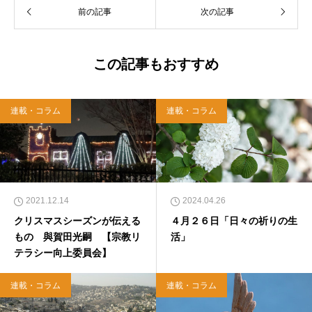
前の記事
次の記事
この記事もおすすめ
連載・コラム
連載・コラム
2021.12.14
2024.04.26
クリスマスシーズンが伝える
４月２６日「日々の祈りの生
もの 與賀田光嗣 【宗教リ
活」
テラシー向上委員会】
連載・コラム
連載・コラム