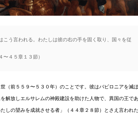
はこう言われる。わたしは彼の右の手を固く取り、国々を従
４〜４５章１３節）
二世（前５５９〜５３０年）のことです。彼はバビロニアを滅
民を解放しエルサレムの神殿建設を助けた人物で、異国の王で
わたしの望みを成就させる者」（４４章２８節）とさえ言われ