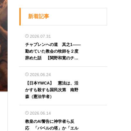
新着記事
2026.07.31
チャプレンへの道 其之1――
勤めていた教会の牧師を２度
辞めた話 【関野和寛のチャ
プレン奮闘記】第32回
2026.06.24
【日本YWCA】 憲法は、活
かすも殺すも国民次第 南野
森（憲法学者）
2026.06.14
教皇のAI警告に神学者ら反
応 「バベルの塔」か「エル