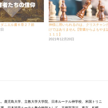
 ダニエル書６章２７節
神様に用いられるのは、クリスチャン
2日
けではありません【聖書からよもやま
１１１】
2021年12月20日
れ。鹿児島大学、立教大学大学院、日本ルーテル神学校、米国トリニ
卒業。日本福音ルーテル教会牧師として、京都賀茂川、東京、札幌、