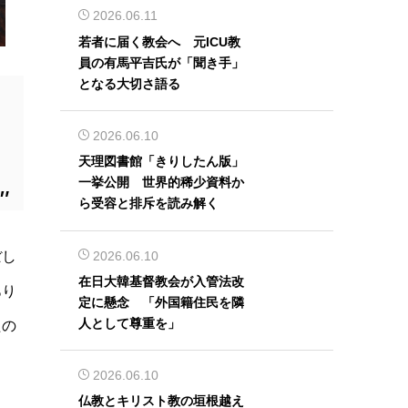
2026.06.11
若者に届く教会へ 元ICU教
員の有馬平吉氏が「聞き手」
となる大切さ語る
2026.06.10
天理図書館「きりしたん版」
一挙公開 世界的稀少資料か
ら受容と排斥を読み解く
2026.06.10
ぼし
在日大韓基督教会が入管法改
あり
定に懸念 「外国籍住民を隣
人として尊重を」
たの
2026.06.10
仏教とキリスト教の垣根越え