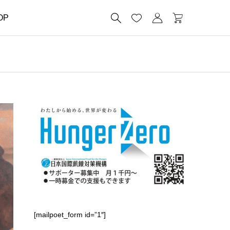




OP
[mailpoet_form id=”1″]