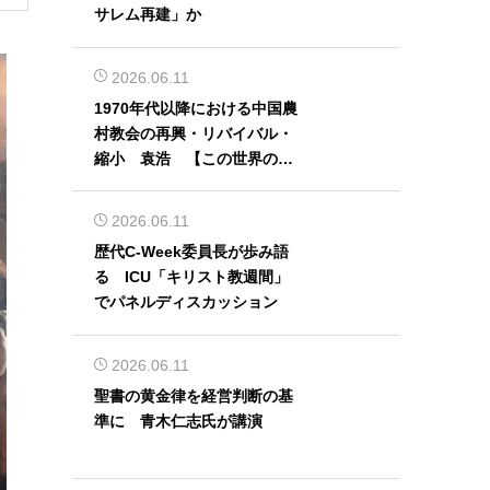
サレム再建」か
2026.06.11
1970年代以降における中国農
村教会の再興・リバイバル・
縮小 袁浩 【この世界の片
隅から】
2026.06.11
歴代C-Week委員長が歩み語
る ICU「キリスト教週間」
でパネルディスカッション
2026.06.11
聖書の黄金律を経営判断の基
準に 青木仁志氏が講演