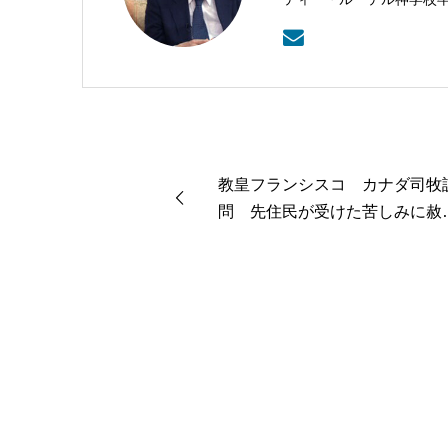
武蔵野教会を牧会。その
センター理事長。
教皇フランシスコ カナダ司牧
問 先住民が受けた苦しみに赦
乞う