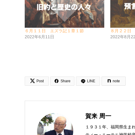
６月１１日 エズラ記１章１節
８月２２日
2022年6月11日
2022年8月2


Post
Share
LINE
note
賀来 周一
１９３１年、福岡県生ま
ティー・ルーテル神学校