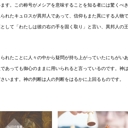
います。この称号がメシアを意味することを知る者には驚くべ
れられたキュロスが異邦人であって、信仰もまた異にする人物
葉として「わたしは彼の右の手を固く取り」と言い、異邦人の
てられたことに人々の中から疑問が持ち上がっていたにちがい
人であっても御心のままに用いられると言っているのです。神
ださいます。神の判断は人の判断をはるかに上回るものです。