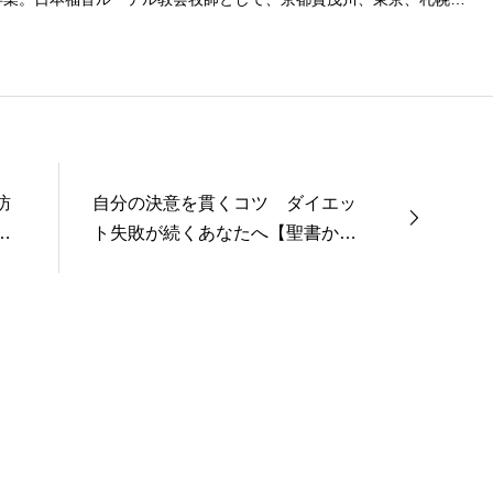
後、ルーテル学院大学教授を経て、現在、キリスト教カウンセリング
訪
自分の決意を貫くコツ ダイエッ
し
ト失敗が続くあなたへ【聖書から
よもやま話２４５】