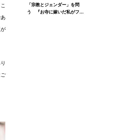
「宗教とジェンダー」を問
きこ
う 『お寺に嫁いだ私がフェ
であ
ミニズムに出会って考えたこ
と』刊行記念イベント
王が
あり
はご