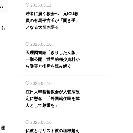
2026.06.11
若者に届く教会へ 元ICU教
員の有馬平吉氏が「聞き手」
となる大切さ語る
るも
2026.06.10
天理図書館「きりしたん版」
一挙公開 世界的稀少資料か
ら受容と排斥を読み解く
2026.06.10
在日大韓基督教会が入管法改
定に懸念 「外国籍住民を隣
人として尊重を」
2026.06.10
命運
仏教とキリスト教の垣根越え