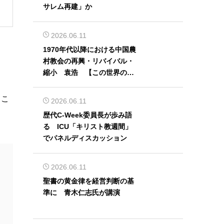
サレム再建」か
2026.06.11
1970年代以降における中国農
村教会の再興・リバイバル・
縮小 袁浩 【この世界の片
隅から】
うこ
2026.06.11
歴代C-Week委員長が歩み語
る ICU「キリスト教週間」
でパネルディスカッション
2026.06.11
聖書の黄金律を経営判断の基
準に 青木仁志氏が講演