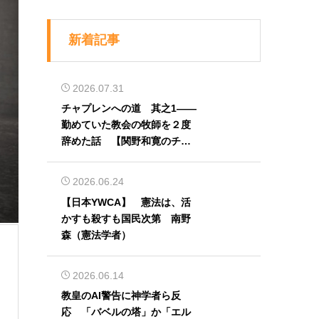
新着記事
2026.07.31
チャプレンへの道 其之1――
勤めていた教会の牧師を２度
辞めた話 【関野和寛のチャ
プレン奮闘記】第32回
2026.06.24
【日本YWCA】 憲法は、活
かすも殺すも国民次第 南野
森（憲法学者）
2026.06.14
教皇のAI警告に神学者ら反
応 「バベルの塔」か「エル