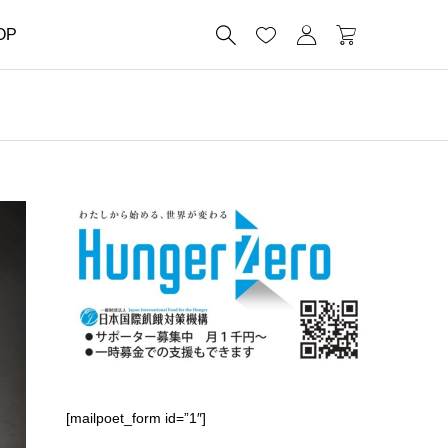




OP
[mailpoet_form id=”1″]