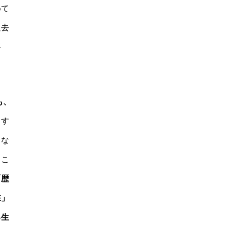
めて
過去
将
も、
、す
」な
とこ
「歴
在」
る生