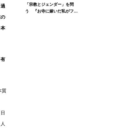
「宗教とジェンダー」を問
を過
う 『お寺に嫁いだ私がフェ
在の
ミニズムに出会って考えたこ
と』刊行記念イベント
を本
を有
本質
っ
「日
、人