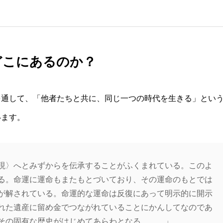
どこにあるのか？
を通して、「他者たちと共に、同じ一つの時代を生きる」とい
います。
現〉へとみずからを伝承することがふくまれている。このよ
る。命運に運命もまたもとづいており、その運命のもとでは
が解されている。命運的な運命は反復にあって明示的に開示
れた遺産に留め金でつながれていることにかんしてなのであ
その固有な歴史がはじめてあらわとなる……。」